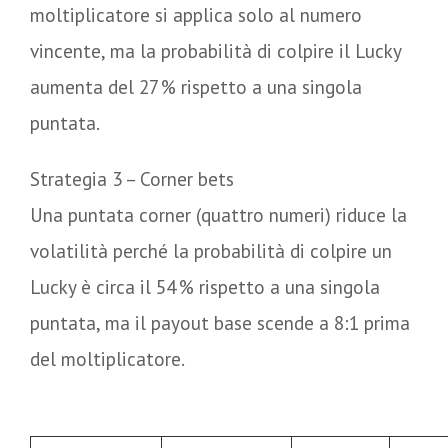
moltiplicatore si applica solo al numero
vincente, ma la probabilità di colpire il Lucky
aumenta del 27 % rispetto a una singola
puntata.
Strategia 3 – Corner bets
Una puntata corner (quattro numeri) riduce la
volatilità perché la probabilità di colpire un
Lucky è circa il 54 % rispetto a una singola
puntata, ma il payout base scende a 8:1 prima
del moltiplicatore.
Esempio pratico