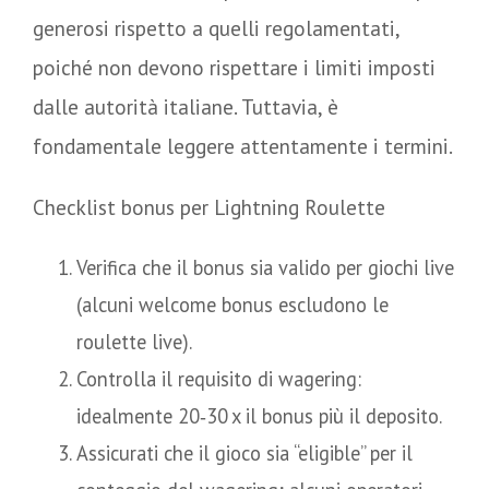
generosi rispetto a quelli regolamentati,
poiché non devono rispettare i limiti imposti
dalle autorità italiane. Tuttavia, è
fondamentale leggere attentamente i termini.
Checklist bonus per Lightning Roulette
Verifica che il bonus sia valido per giochi live
(alcuni welcome bonus escludono le
roulette live).
Controlla il requisito di wagering:
idealmente 20‑30 x il bonus più il deposito.
Assicurati che il gioco sia “eligible” per il