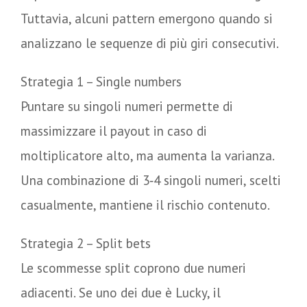
Tuttavia, alcuni pattern emergono quando si
analizzano le sequenze di più giri consecutivi.
Strategia 1 – Single numbers
Puntare su singoli numeri permette di
massimizzare il payout in caso di
moltiplicatore alto, ma aumenta la varianza.
Una combinazione di 3‑4 singoli numeri, scelti
casualmente, mantiene il rischio contenuto.
Strategia 2 – Split bets
Le scommesse split coprono due numeri
adiacenti. Se uno dei due è Lucky, il