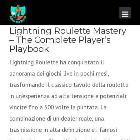
Lightning Roulette Mastery
– The Complete Player’s
Playbook
Lightning Roulette ha conquistato il
panorama dei giochi live in pochi mesi,
trasformando il classico tavolo della roulette
in un’esperienza ad alta tensione e potenziali
vincite fino a 500 volte la puntata. La
combinazione di un dealer reale, una
trasmissione in alta definizione e i famosi