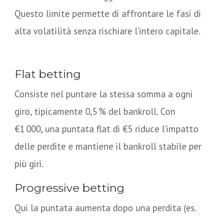
Questo limite permette di affrontare le fasi di
alta volatilità senza rischiare l’intero capitale.
3.2 Bet sizing tactics
Flat betting
Consiste nel puntare la stessa somma a ogni
giro, tipicamente 0,5 % del bankroll. Con
€1 000, una puntata flat di €5 riduce l’impatto
delle perdite e mantiene il bankroll stabile per
più giri.
Progressive betting
Qui la puntata aumenta dopo una perdita (es.