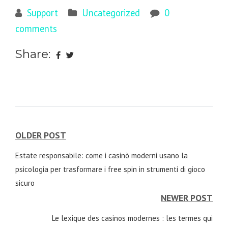
Support
Uncategorized
0
comments
Share:
Post
OLDER POST
Estate responsabile: come i casinò moderni usano la
navigation
psicologia per trasformare i free spin in strumenti di gioco
sicuro
NEWER POST
Le lexique des casinos modernes : les termes qui