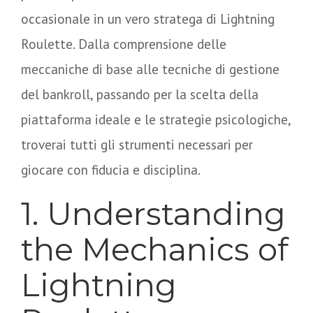
occasionale in un vero stratega di Lightning
Roulette. Dalla comprensione delle
meccaniche di base alle tecniche di gestione
del bankroll, passando per la scelta della
piattaforma ideale e le strategie psicologiche,
troverai tutti gli strumenti necessari per
giocare con fiducia e disciplina.
1. Understanding
the Mechanics of
Lightning