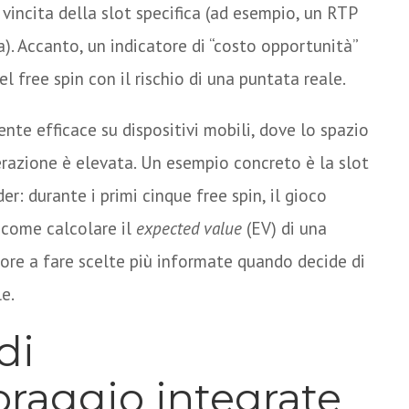
 vincita della slot specifica (ad esempio, un RTP
a). Accanto, un indicatore di “costo opportunità”
l free spin con il rischio di una puntata reale.
te efficace su dispositivi mobili, dove lo spazio
erazione è elevata. Un esempio concreto è la slot
er: durante i primi cinque free spin, il gioco
 come calcolare il
expected value
(EV) di una
tore a fare scelte più informate quando decide di
e.
di
raggio integrate