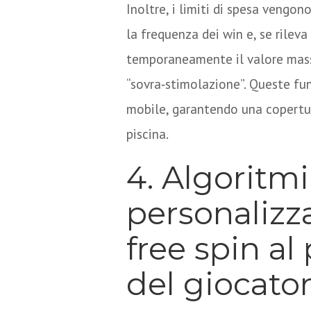
Inoltre, i limiti di spesa vengo
la frequenza dei win e, se rileva
temporaneamente il valore massi
“sovra‑stimolazione”. Queste fun
mobile, garantendo una copertu
piscina.
4. Algoritmi
personalizza
free spin al 
del giocato