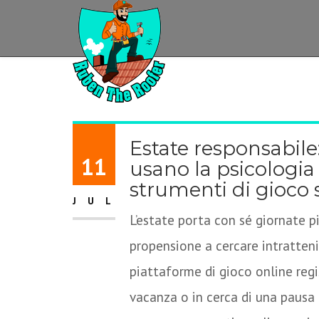
Estate responsabile
11
usano la psicologia 
strumenti di gioco 
JUL
L’estate porta con sé giornate 
propensione a cercare intratteni
piattaforme di gioco online regis
vacanza o in cerca di una pausa 