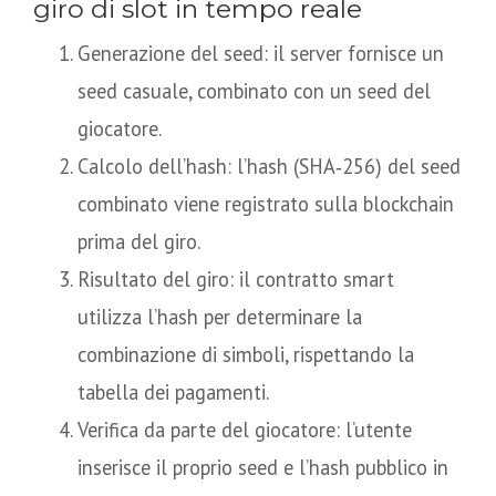
giro di slot in tempo reale
Generazione del seed: il server fornisce un
seed casuale, combinato con un seed del
giocatore.
Calcolo dell’hash: l’hash (SHA‑256) del seed
combinato viene registrato sulla blockchain
prima del giro.
Risultato del giro: il contratto smart
utilizza l’hash per determinare la
combinazione di simboli, rispettando la
tabella dei pagamenti.
Verifica da parte del giocatore: l’utente
inserisce il proprio seed e l’hash pubblico in