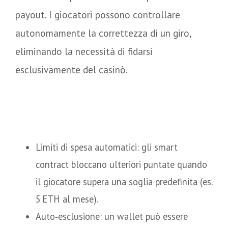
payout. I giocatori possono controllare
autonomamente la correttezza di un giro,
eliminando la necessità di fidarsi
esclusivamente del casinò.
Programmi di gioco
responsabile basati su
smart contract
Limiti di spesa automatici: gli smart
contract bloccano ulteriori puntate quando
il giocatore supera una soglia predefinita (es.
5 ETH al mese).
Auto‑esclusione: un wallet può essere