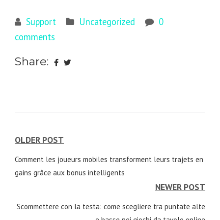
Support
Uncategorized
0
comments
Share:
Post
OLDER POST
Comment les joueurs mobiles transforment leurs trajets en
navigation
gains grâce aux bonus intelligents
NEWER POST
Scommettere con la testa: come scegliere tra puntate alte
e basse nei giochi da tavolo online