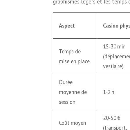
graphismes légers et les temps
Aspect
Casino phy
15‑30 min
Temps de
(déplaceme
mise en place
vestiaire)
Durée
moyenne de
1‑2 h
session
20‑50 €
Coût moyen
(transport,