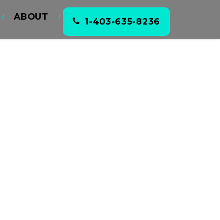
ABOUT
1-403-635-8236