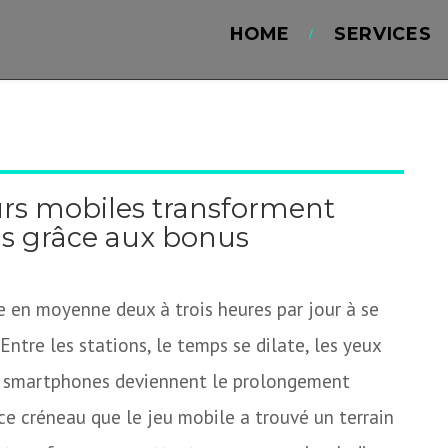
HOME
SERVICES
rs mobiles transforment
ins grâce aux bonus
e en moyenne deux à trois heures par jour à se
Entre les stations, le temps se dilate, les yeux
es smartphones deviennent le prolongement
 ce créneau que le jeu mobile a trouvé un terrain