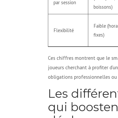
par session
boissons)
Faible (hora
Flexibilité
fixes)
Ces chiffres montrent que le sma
joueurs cherchant à profiter d’
obligations professionnelles ou 
Les différe
qui boosten