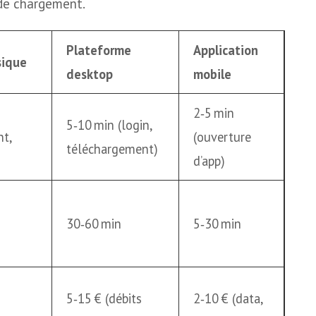
 de chargement.
Plateforme
Application
sique
desktop
mobile
2‑5 min
5‑10 min (login,
nt,
(ouverture
téléchargement)
d’app)
30‑60 min
5‑30 min
5‑15 € (débits
2‑10 € (data,