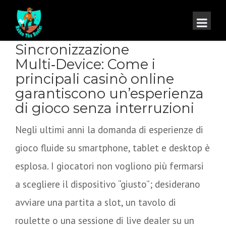
Sincronizzazione
Multi‑Device: Come i
principali casinò online
garantiscono un’esperienza
di gioco senza interruzioni
Negli ultimi anni la domanda di esperienze di
gioco fluide su smartphone, tablet e desktop è
esplosa. I giocatori non vogliono più fermarsi
a scegliere il dispositivo “giusto”; desiderano
avviare una partita a slot, un tavolo di
roulette o una sessione di live dealer su un