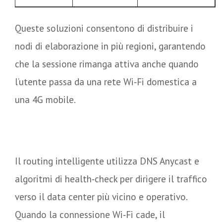
Queste soluzioni consentono di distribuire i
nodi di elaborazione in più regioni, garantendo
che la sessione rimanga attiva anche quando
l’utente passa da una rete Wi‑Fi domestica a
una 4G mobile.
1.1. Bilanciamento del carico
e failover geografico
Il routing intelligente utilizza DNS Anycast e
algoritmi di health‑check per dirigere il traffico
verso il data center più vicino e operativo.
Quando la connessione Wi‑Fi cade, il