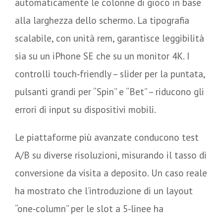
automaticamente le colonne di gioco in base
alla larghezza dello schermo. La tipografia
scalabile, con unità rem, garantisce leggibilità
sia su un iPhone SE che su un monitor 4K. I
controlli touch‑friendly – slider per la puntata,
pulsanti grandi per “Spin” e “Bet” – riducono gli
errori di input su dispositivi mobili.
Le piattaforme più avanzate conducono test
A/B su diverse risoluzioni, misurando il tasso di
conversione da visita a deposito. Un caso reale
ha mostrato che l’introduzione di un layout
“one‑column” per le slot a 5‑linee ha