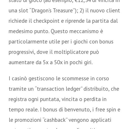
una slot “Dragon’s Treasure”); 2) il nuovo client
richiede il checkpoint e riprende la partita dal
medesimo punto. Questo meccanismo è
particolarmente utile per i giochi con bonus
progressivi, dove il moltiplicatore può
aumentare da 5x a 50x in pochi giri.
I casinò gestiscono le scommesse in corso
tramite un “transaction ledger” distribuito, che
registra ogni puntata, vincita o perdita in
tempo reale. I bonus di benvenuto, i free spin e
le promozioni “cashback” vengono applicati