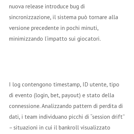
nuova release introduce bug di
sincronizzazione, il sistema può tornare alla
versione precedente in pochi minuti,
minimizzando l’impatto sui giocatori.
5.1. Analisi dei log di
sincronizzazione
cross‑device
I log contengono timestamp, ID utente, tipo
di evento (login, bet, payout) e stato della
connessione. Analizzando pattern di perdita di
dati, i team individuano picchi di “session drift”
– situazioni in cui il bankroll visualizzato