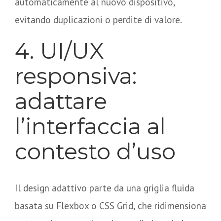
automaticamente al nuovo dispositivo,
evitando duplicazioni o perdite di valore.
4. UI/UX
responsiva:
adattare
l’interfaccia al
contesto d’uso
Il design adattivo parte da una griglia fluida
basata su Flexbox o CSS Grid, che ridimensiona