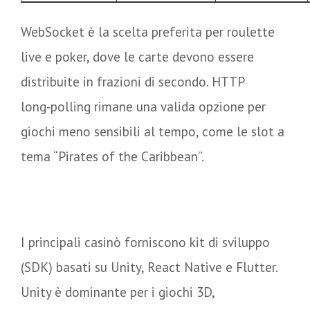
WebSocket è la scelta preferita per roulette
live e poker, dove le carte devono essere
distribuite in frazioni di secondo. HTTP
long‑polling rimane una valida opzione per
giochi meno sensibili al tempo, come le slot a
tema “Pirates of the Caribbean”.
2.2. SDK multipiattaforma
per sviluppatori di casinò
I principali casinò forniscono kit di sviluppo
(SDK) basati su Unity, React Native e Flutter.
Unity è dominante per i giochi 3D,