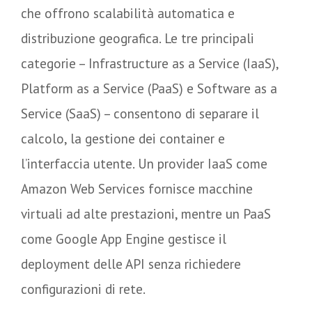
che offrono scalabilità automatica e
distribuzione geografica. Le tre principali
categorie – Infrastructure as a Service (IaaS),
Platform as a Service (PaaS) e Software as a
Service (SaaS) – consentono di separare il
calcolo, la gestione dei container e
l’interfaccia utente. Un provider IaaS come
Amazon Web Services fornisce macchine
virtuali ad alte prestazioni, mentre un PaaS
come Google App Engine gestisce il
deployment delle API senza richiedere
configurazioni di rete.