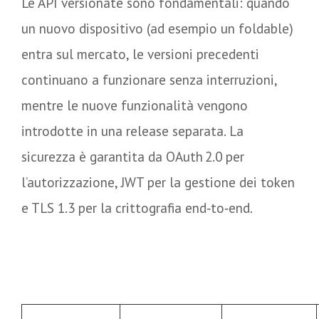
Le API versionate sono fondamentali: quando
un nuovo dispositivo (ad esempio un foldable)
entra sul mercato, le versioni precedenti
continuano a funzionare senza interruzioni,
mentre le nuove funzionalità vengono
introdotte in una release separata. La
sicurezza è garantita da OAuth 2.0 per
l’autorizzazione, JWT per la gestione dei token
e TLS 1.3 per la crittografia end‑to‑end.
2.1. WebSocket vs. HTTP
long‑polling per il gioco in
tempo reale