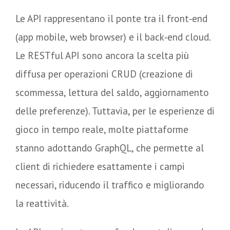
Le API rappresentano il ponte tra il front‑end
(app mobile, web browser) e il back‑end cloud.
Le RESTful API sono ancora la scelta più
diffusa per operazioni CRUD (creazione di
scommessa, lettura del saldo, aggiornamento
delle preferenze). Tuttavia, per le esperienze di
gioco in tempo reale, molte piattaforme
stanno adottando GraphQL, che permette al
client di richiedere esattamente i campi
necessari, riducendo il traffico e migliorando
la reattività.