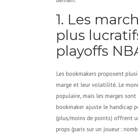
1. Les march
plus lucrati
playoffs NB
Les bookmakers proposent plusieu
marge et leur volatilité. Le mone
populaire, mais les marges sont 
bookmaker ajuste le handicap po
(plus/moins de points) offrent u
props (paris sur un joueur : nomb