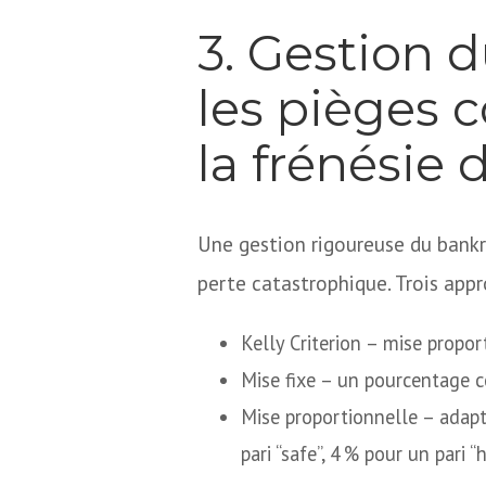
3. Gestion d
les pièges 
la frénésie 
Une gestion rigoureuse du bankro
perte catastrophique. Trois appr
Kelly Criterion – mise proport
Mise fixe – un pourcentage co
Mise proportionnelle – adapt
pari “safe”, 4 % pour un pari “h