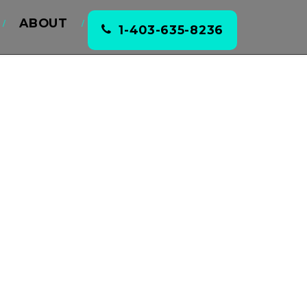
ABOUT
1-403-635-8236