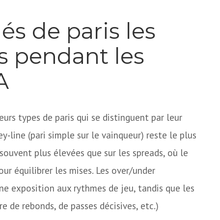
és de paris les
fs pendant les
A
rs types de paris qui se distinguent par leur
y‑line (pari simple sur le vainqueur) reste le plus
souvent plus élevées que sur les spreads, où le
ur équilibrer les mises. Les over/under
ne exposition aux rythmes de jeu, tandis que les
re de rebonds, de passes décisives, etc.)