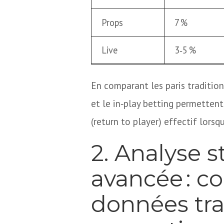
Props
7 %
Live
3‑5 %
En comparant les paris tradition
et le in‑play betting permettent
(return to player) effectif lorsqu
2. Analyse s
avancée : c
données tra