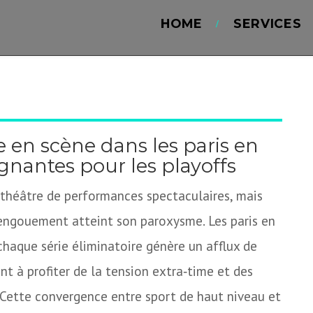
HOME
SERVICES
 en scène dans les paris en
agnantes pour les playoffs
 théâtre de performances spectaculaires, mais
l’engouement atteint son paroxysme. Les paris en
chaque série éliminatoire génère un afflux de
nt à profiter de la tension extra‑time et des
 Cette convergence entre sport de haut niveau et