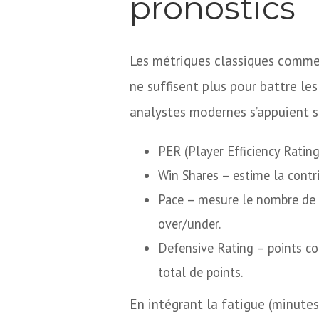
pronostics
Les métriques classiques comme
ne suffisent plus pour battre le
analystes modernes s’appuient su
PER (Player Efficiency Rating
Win Shares – estime la contri
Pace – mesure le nombre de p
over/under.
Defensive Rating – points con
total de points.
En intégrant la fatigue (minutes