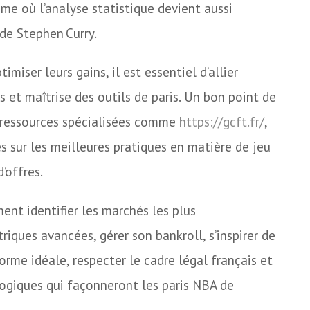
me où l’analyse statistique devient aussi
 de Stephen Curry.
miser leurs gains, il est essentiel d’allier
 et maîtrise des outils de paris. Un bon point de
s ressources spécialisées comme
https://gcft.fr/
,
es sur les meilleures pratiques en matière de jeu
’offres.
ent identifier les marchés les plus
riques avancées, gérer son bankroll, s’inspirer de
forme idéale, respecter le cadre légal français et
logiques qui façonneront les paris NBA de