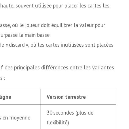
 haute, souvent utilisée pour placer les cartes les
asse, où le joueur doit équilibrer la valeur pour
surpasse la main basse.
de « discard », où les cartes inutilisées sont placées
f des principales différences entre les variantes
s :
ligne
Version terrestre
30 secondes (plus de
s en moyenne
flexibilité)