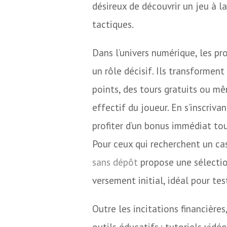
désireux de découvrir un jeu à la
tactiques.
Dans l’univers numérique, les pr
un rôle décisif. Ils transforme
points, des tours gratuits ou m
effectif du joueur. En s’inscriv
profiter d’un bonus immédiat to
Pour ceux qui recherchent un cas
sans dépôt
propose une sélectio
versement initial, idéal pour tes
Outre les incitations financière
outils éducatifs : tutoriels vidé