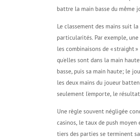
battre la main basse du même jo
Le classement des mains suit la
particularités. Par exemple, une
les combinaisons de « straight »
qu’elles sont dans la main haute
basse, puis sa main haute; le jo
les deux mains du joueur battent 
seulement l’emporte, le résultat e
Une règle souvent négligée conc
casinos, le taux de push moyen es
tiers des parties se terminent sa