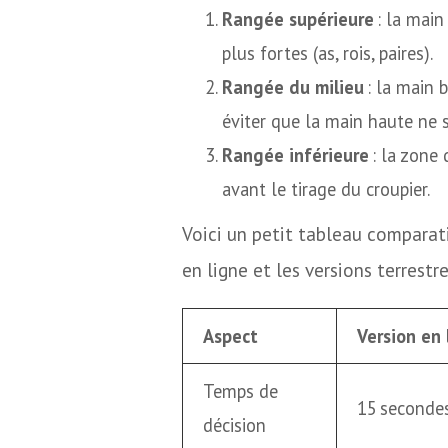
Rangée supérieure
: la main
plus fortes (as, rois, paires).
Rangée du milieu
: la main b
éviter que la main haute ne 
Rangée inférieure
: la zone 
avant le tirage du croupier.
Voici un petit tableau comparati
en ligne et les versions terrestre
Aspect
Version en 
Temps de
15 seconde
décision