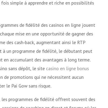
 fois simple à apprendre et riche en possibilités
ogrammes de fidélité des casinos en ligne jouent
nt chaque mise en une opportunité de gagner des
ême des cash‑back, augmentant ainsi le RTP
ant à un programme de fidélité, le débutant peut
ut en accumulant des avantages à long terme.
ino sans dépôt, le site
casino en ligne bonus
n de promotions qui ne nécessitent aucun
ter le Pai Gow sans risque.
s, les programmes de fidélité offrent souvent des
o, sessions de coaching en direct et forums où les