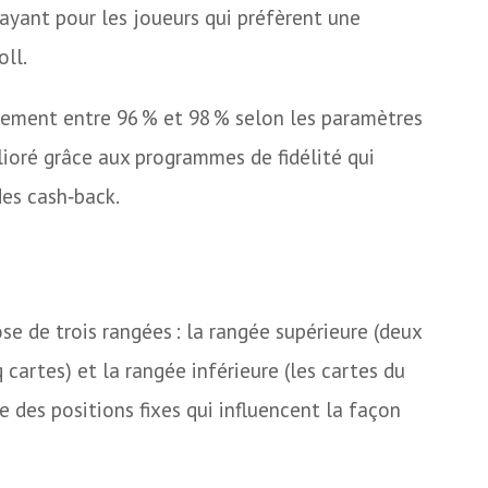
trayant pour les joueurs qui préfèrent une
oll.
lement entre 96 % et 98 % selon les paramètres
lioré grâce aux programmes de fidélité qui
es cash‑back.
au de cartes et les deux
e de trois rangées : la rangée supérieure (deux
q cartes) et la rangée inférieure (les cartes du
 des positions fixes qui influencent la façon