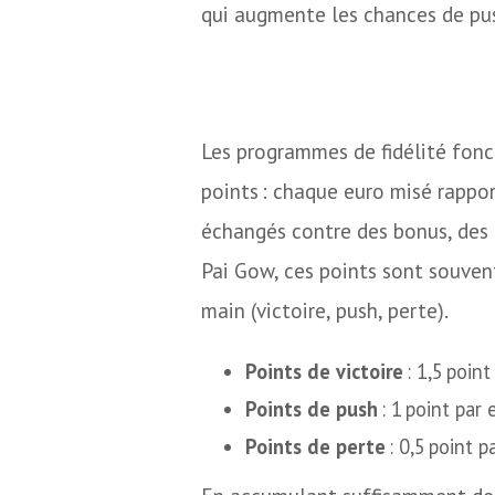
qui augmente les chances de pus
Exploiter les Progr
Optimiser vos Gain
Les programmes de fidélité fon
points : chaque euro misé rappo
échangés contre des bonus, des 
Pai Gow, ces points sont souven
main (victoire, push, perte).
Points de victoire
: 1,5 point
Points de push
: 1 point par 
Points de perte
: 0,5 point p