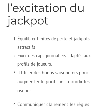
l’excitation du
jackpot
Équilibrer limites de perte et jackpots
attractifs
Fixer des caps journaliers adaptés aux
profils de joueurs.
Utiliser des bonus saisonniers pour
augmenter le pool sans alourdir les
risques.
Communiquer clairement les règles