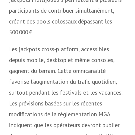
participants de contribuer simultanément,
créant des pools colossaux dépassant les
500 000 €.
Les jackpots cross‑platform, accessibles
depuis mobile, desktop et même consoles,
gagnent du terrain. Cette omnicanalité
favorise l’augmentation du trafic quotidien,
surtout pendant les festivals et les vacances.
Les prévisions basées sur les récentes
modifications de la réglementation MGA
indiquent que les opérateurs devront publier