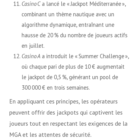
Casino C
a lancé le « Jackpot Méditerranée »,
combinant un thème nautique avec un
algorithme dynamique, entraînant une
hausse de 20 % du nombre de joueurs actifs
en juillet.
Casino A
a introduit le « Summer Challenge »,
où chaque pari de plus de 10 € augmentait
le jackpot de 0,5 %, générant un pool de
300 000 € en trois semaines.
En appliquant ces principes, les opérateurs
peuvent offrir des jackpots qui captivent les
joueurs tout en respectant les exigences de la
MGA et les attentes de sécurité.