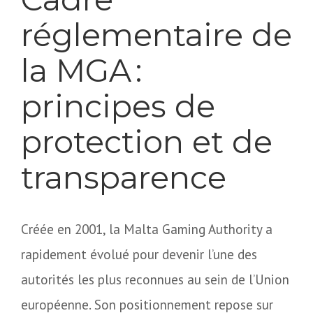
réglementaire de
la MGA :
principes de
protection et de
transparence
Créée en 2001, la Malta Gaming Authority a
rapidement évolué pour devenir l’une des
autorités les plus reconnues au sein de l’Union
européenne. Son positionnement repose sur