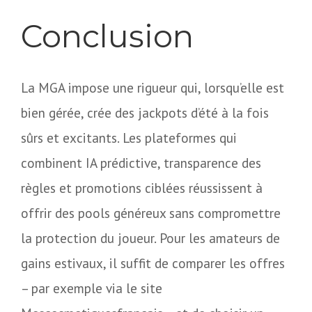
Conclusion
La MGA impose une rigueur qui, lorsqu’elle est
bien gérée, crée des jackpots d’été à la fois
sûrs et excitants. Les plateformes qui
combinent IA prédictive, transparence des
règles et promotions ciblées réussissent à
offrir des pools généreux sans compromettre
la protection du joueur. Pour les amateurs de
gains estivaux, il suffit de comparer les offres
– par exemple via le site