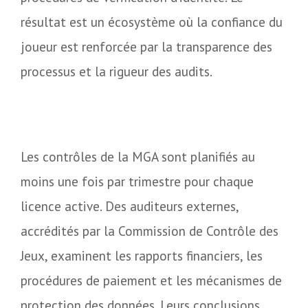
résultat est un écosystème où la confiance du
joueur est renforcée par la transparence des
processus et la rigueur des audits.
Processus d’audit et de
conformité
Les contrôles de la MGA sont planifiés au
moins une fois par trimestre pour chaque
licence active. Des auditeurs externes,
accrédités par la Commission de Contrôle des
Jeux, examinent les rapports financiers, les
procédures de paiement et les mécanismes de
protection des données. Leurs conclusions