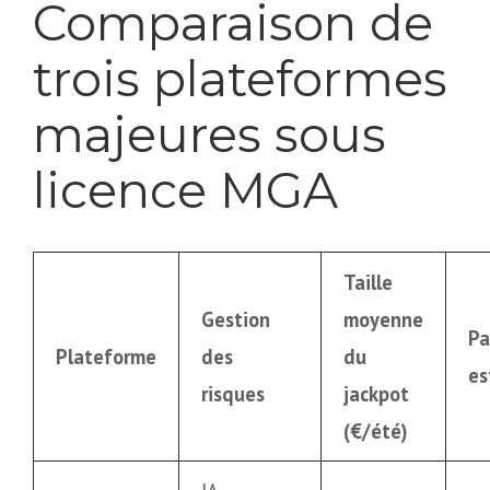
Comparaison de
trois plateformes
majeures sous
licence MGA
Taille
Gestion
moyenne
Pa
Plateforme
des
du
es
risques
jackpot
(€/été)