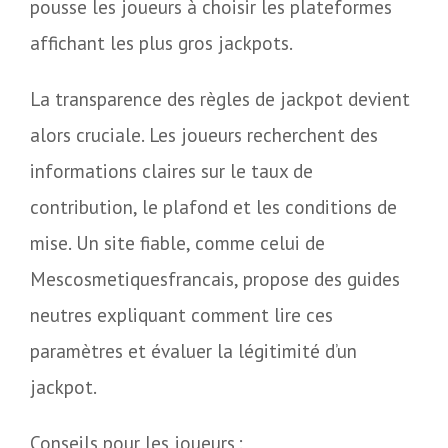
pousse les joueurs à choisir les plateformes
affichant les plus gros jackpots.
La transparence des règles de jackpot devient
alors cruciale. Les joueurs recherchent des
informations claires sur le taux de
contribution, le plafond et les conditions de
mise. Un site fiable, comme celui de
Mescosmetiquesfrancais, propose des guides
neutres expliquant comment lire ces
paramètres et évaluer la légitimité d’un
jackpot.
Conseils pour les joueurs :