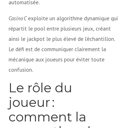
automatisée.
Casino C
exploite un algorithme dynamique qui
répartit le pool entre plusieurs jeux, créant
ainsi le jackpot le plus élevé de l’échantillon.
Le défi est de communiquer clairement la
mécanique aux joueurs pour éviter toute
confusion.
Le rôle du
joueur :
comment la