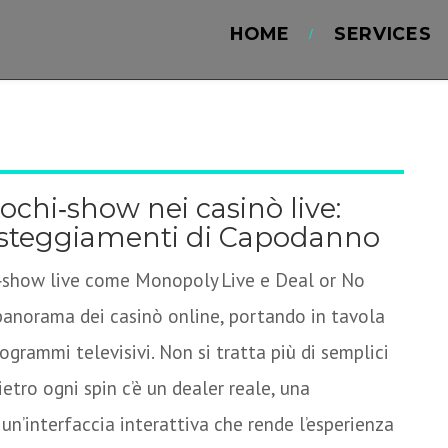
HOME
SERVICES
iochi‑show nei casinò live:
 festeggiamenti di Capodanno
hi‑show live come Monopoly Live e Deal or No
panorama dei casinò online, portando in tavola
ogrammi televisivi. Non si tratta più di semplici
ietro ogni spin c’è un dealer reale, una
un’interfaccia interattiva che rende l’esperienza