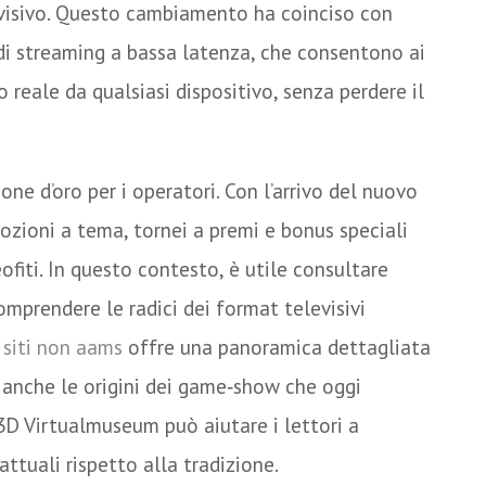
evisivo. Questo cambiamento ha coinciso con
di streaming a bassa latenza, che consentono ai
 reale da qualsiasi dispositivo, senza perdere il
one d’oro per i operatori. Con l’arrivo del nuovo
ozioni a tema, tornei a premi e bonus speciali
neofiti. In questo contesto, è utile consultare
comprendere le radici dei format televisivi
o
siti non aams
offre una panoramica dettagliata
o anche le origini dei game‑show che oggi
l 3D Virtualmuseum può aiutare i lettori a
ttuali rispetto alla tradizione.