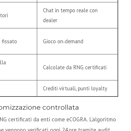
Chat in tempo reale con
tori
dealer
fissato
Gioco on‑demand
lla
Calcolate da RNG certificati
Crediti virtuali, punti loyalty
domizzazione controllata
RNG certificati da enti come eCOGRA. L’algoritmo
e vengono verificati ogni 24 ore tramite audit