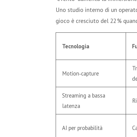
Uno studio interno di un opera
gioco è cresciuto del 22 % quand
Tecnologia
F
T
Motion‑capture
d
Streaming a bassa
Ri
latenza
AI per probabilità
Ca