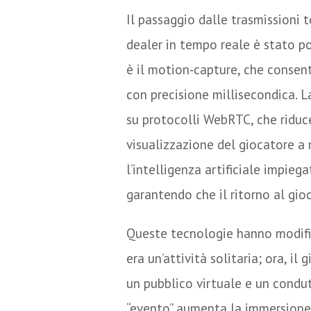
Il passaggio dalle trasmissioni t
dealer in tempo reale è stato po
è il motion‑capture, che consente
con precisione millisecondica. 
su protocolli WebRTC, che riduce 
visualizzazione del giocatore a 
l’intelligenza artificiale impiega
garantendo che il ritorno al gio
Queste tecnologie hanno modific
era un’attività solitaria; ora, il
un pubblico virtuale e un condu
“evento” aumenta la immersione 