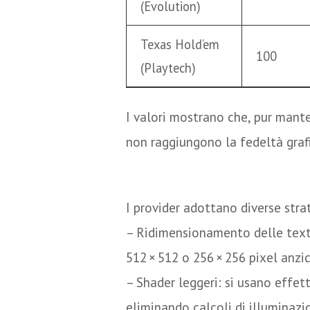
(Evolution)
Texas Hold’em
100
(Playtech)
I valori mostrano che, pur mante
non raggiungono la fedeltà graf
Tecniche di ottimiz
I provider adottano diverse strate
– Ridimensionamento delle textu
512 × 512 o 256 × 256 pixel anzi
– Shader leggeri: si usano effet
eliminando calcoli di illuminaz