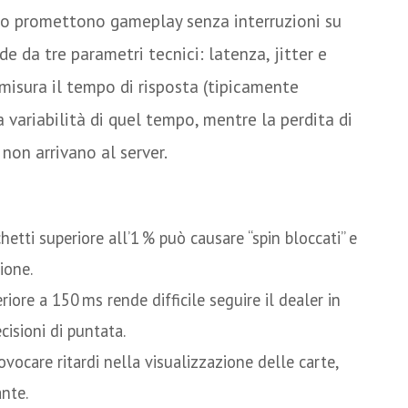
so promettono gameplay senza interruzioni su
de da tre parametri tecnici: latenza, jitter e
 misura il tempo di risposta (tipicamente
la variabilità di quel tempo, mentre la perdita di
non arrivano al server.
ioco d’azzardo
chetti superiore all’1 % può causare “spin bloccati” e
sione.
iore a 150 ms rende difficile seguire il dealer in
isioni di puntata.
rovocare ritardi nella visualizzazione delle carte,
nte.