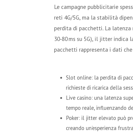
Le campagne pubblicitarie spes
reti 4G/5G, ma la stabilità dipen
perdita di pacchetti. La latenza
30‑80 ms su 5G), il jitter indica 
pacchetti rappresenta i dati che 
Impatto reale sul g
Slot online: la perdita di pac
richieste di ricarica della ses
Live casino: una latenza super
tempo reale, influenzando dec
Poker: il jitter elevato può p
creando un’esperienza frustra