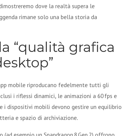
 dimostreremo dove la realtà supera le
eggenda rimane solo una bella storia da
lla “qualità grafica
desktop”
app mobile riproducano fedelmente tutti gli
clusi i riflessi dinamici, le animazioni a 60 fps e
he i dispositivi mobili devono gestire un equilibrio
teria e spazio di archiviazione.
 (ad esempio un Snapdragon 8 Gen 2) offrono