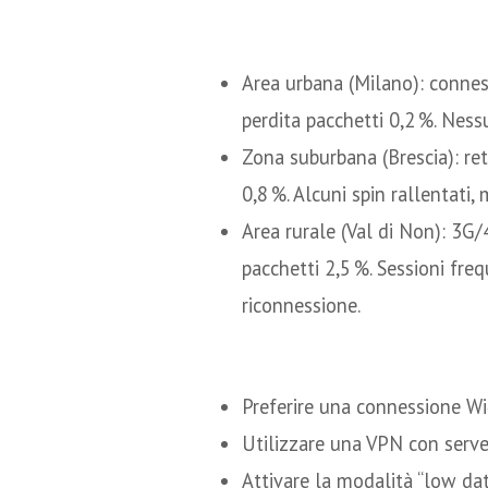
Studi di caso
Area urbana (Milano): connes
perdita pacchetti 0,2 %. Nessu
Zona suburbana (Brescia): ret
0,8 %. Alcuni spin rallentati,
Area rurale (Val di Non): 3G/
pacchetti 2,5 %. Sessioni fre
riconnessione.
Suggerimenti prati
Preferire una connessione Wi‑
Utilizzare una VPN con server 
Attivare la modalità “low dat