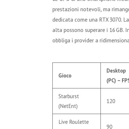
prestazioni notevoli, ma rimango
dedicata come una RTX 3070. La 
alta possono superare i 16 GB. I
obbliga i provider a ridimensiona
Confronto pratico
Desktop
Gioco
(PC) – FP
Starburst
120
(NetEnt)
Live Roulette
90