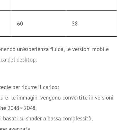
60
58
nendo un’esperienza fluida, le versioni mobile
ica del desktop.
zazione grafica
gie per ridurre il carico:
re: le immagini vengono convertite in versioni
ché 2048 × 2048.
ti basati su shader a bassa complessità,
ione avanzata.