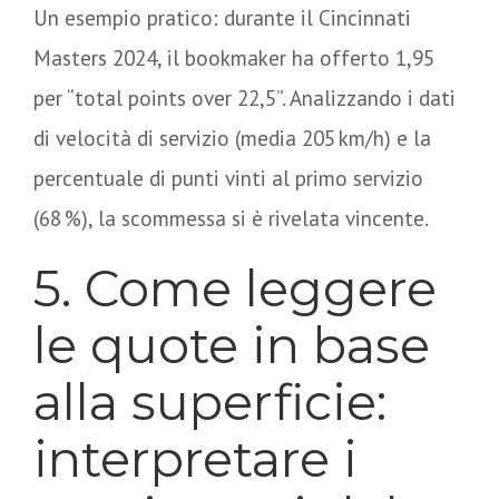
Un esempio pratico: durante il Cincinnati
Masters 2024, il bookmaker ha offerto 1,95
per “total points over 22,5”. Analizzando i dati
di velocità di servizio (media 205 km/h) e la
percentuale di punti vinti al primo servizio
(68 %), la scommessa si è rivelata vincente.
5. Come leggere
le quote in base
alla superficie:
interpretare i