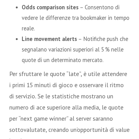
Odds comparison sites
– Consentono di
vedere le differenze tra bookmaker in tempo
reale.
Line movement alerts
– Notifiche push che
segnalano variazioni superiori al 5 % nelle
quote di un determinato mercato.
Per sfruttare le quote “late”, è utile attendere
i primi 15 minuti di gioco e osservare il ritmo
di servizio. Se le statistiche mostrano un
numero di ace superiore alla media, le quote
per “next game winner” al server saranno
sottovalutate, creando un’opportunità di value