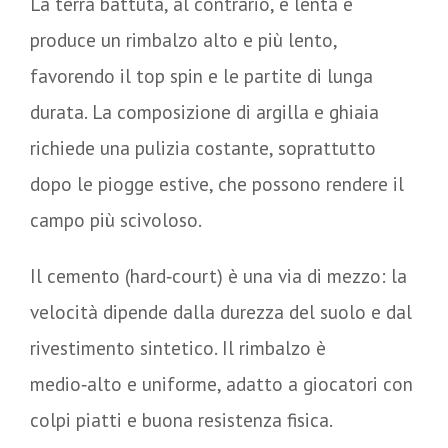
La terra battuta, al contrario, è lenta e
produce un rimbalzo alto e più lento,
favorendo il top spin e le partite di lunga
durata. La composizione di argilla e ghiaia
richiede una pulizia costante, soprattutto
dopo le piogge estive, che possono rendere il
campo più scivoloso.
Il cemento (hard‑court) è una via di mezzo: la
velocità dipende dalla durezza del suolo e dal
rivestimento sintetico. Il rimbalzo è
medio‑alto e uniforme, adatto a giocatori con
colpi piatti e buona resistenza fisica.