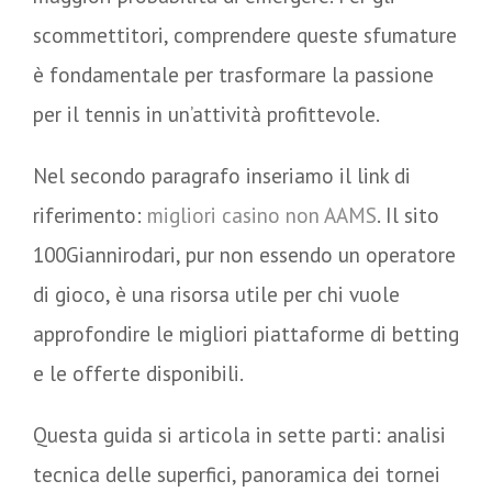
scommettitori, comprendere queste sfumature
è fondamentale per trasformare la passione
per il tennis in un’attività profittevole.
Nel secondo paragrafo inseriamo il link di
riferimento:
migliori casino non AAMS
. Il sito
100Giannirodari, pur non essendo un operatore
di gioco, è una risorsa utile per chi vuole
approfondire le migliori piattaforme di betting
e le offerte disponibili.
Questa guida si articola in sette parti: analisi
tecnica delle superfici, panoramica dei tornei