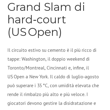
Grand Slam di
hard‑court
(US Open)
Il circuito estivo su cemento è il più ricco di
tappe: Washington, il doppio weekend di
Toronto/Montreal, Cincinnati e, infine, il
US Open a New York. Il caldo di luglio‑agosto
può superare i 35 °C, con umidità elevata che
rende il rimbalzo più alto e più veloce. I
giocatori devono gestire la disidratazione e