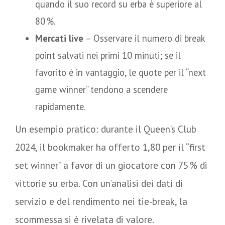
quando il suo record su erba è superiore al
80 %.
Mercati live
– Osservare il numero di break
point salvati nei primi 10 minuti; se il
favorito è in vantaggio, le quote per il “next
game winner” tendono a scendere
rapidamente.
Un esempio pratico: durante il Queen’s Club
2024, il bookmaker ha offerto 1,80 per il “first
set winner” a favor di un giocatore con 75 % di
vittorie su erba. Con un’analisi dei dati di
servizio e del rendimento nei tie‑break, la
scommessa si è rivelata di valore.