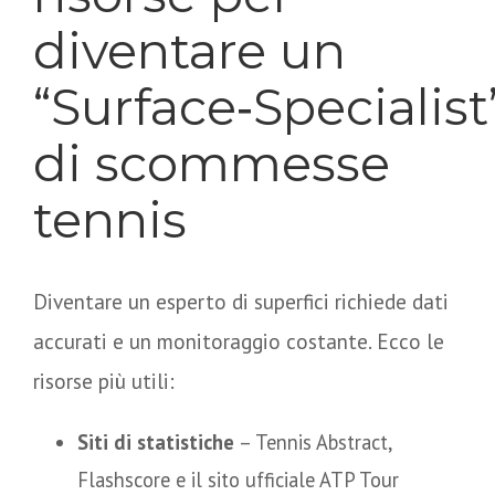
diventare un
“Surface‑Specialist
di scommesse
tennis
Diventare un esperto di superfici richiede dati
accurati e un monitoraggio costante. Ecco le
risorse più utili:
Siti di statistiche
– Tennis Abstract,
Flashscore e il sito ufficiale ATP Tour