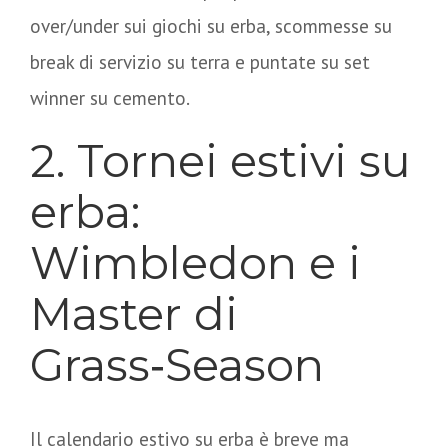
over/under sui giochi su erba, scommesse su
break di servizio su terra e puntate su set
winner su cemento.
2. Tornei estivi su
erba:
Wimbledon e i
Master di
Grass‑Season
Il calendario estivo su erba è breve ma