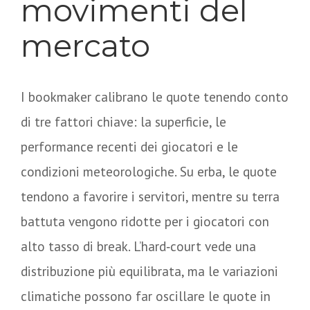
movimenti del
mercato
I bookmaker calibrano le quote tenendo conto
di tre fattori chiave: la superficie, le
performance recenti dei giocatori e le
condizioni meteorologiche. Su erba, le quote
tendono a favorire i servitori, mentre su terra
battuta vengono ridotte per i giocatori con
alto tasso di break. L’hard‑court vede una
distribuzione più equilibrata, ma le variazioni
climatiche possono far oscillare le quote in