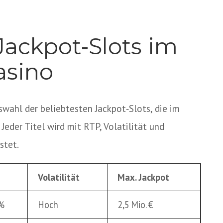
Jackpot‑Slots im
asino
swahl der beliebtesten Jackpot‑Slots, die im
Jeder Titel wird mit RTP, Volatilität und
stet.
Volatilität
Max. Jackpot
 %
Hoch
2,5 Mio. €