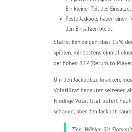
Ein kleiner Teil des Einsatzes
Feste Jackpots haben einen 
den Einsätzen bleibt.
Statistiken zeigen, dass 15 % de
spielen, mindestens einmal eine
der hohen RTP (Return to Player
Um den Jackpot zu knacken, muss
Volatilität bedeutet seltener, a
Niedrige Volatilität liefert häu
schonen, aber den Jackpot kaum 
Tipp: Wählen Sie Slots mit