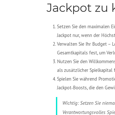
Jackpot zu
Setzen Sie den maximalen Ein
Jackpot nur, wenn der Höchst
Verwalten Sie Ihr Budget – L
Gesamtkapitals fest, um Verl
Nutzen Sie den Willkommen
als zusätzlicher Spielkapital
Spielen Sie während Promoti
Jackpot‑Boosts, die den Gewi
Wichtig: Setzen Sie niemals
Verantwortungsvolles Spie