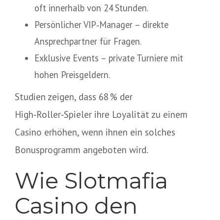
oft innerhalb von 24 Stunden.
Persönlicher VIP‑Manager – direkte
Ansprechpartner für Fragen.
Exklusive Events – private Turniere mit
hohen Preisgeldern.
Studien zeigen, dass 68 % der
High‑Roller‑Spieler ihre Loyalität zu einem
Casino erhöhen, wenn ihnen ein solches
Bonusprogramm angeboten wird.
Wie Slotmafia
Casino den