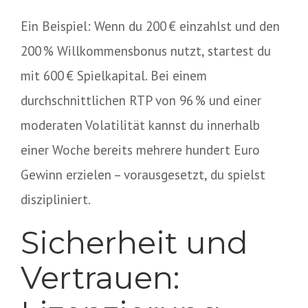
Ein Beispiel: Wenn du 200 € einzahlst und den
200 % Willkommensbonus nutzt, startest du
mit 600 € Spielkapital. Bei einem
durchschnittlichen RTP von 96 % und einer
moderaten Volatilität kannst du innerhalb
einer Woche bereits mehrere hundert Euro
Gewinn erzielen – vorausgesetzt, du spielst
diszipliniert.
Sicherheit und
Vertrauen: