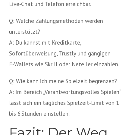
Live‑Chat und Telefon erreichbar.
Q: Welche Zahlungsmethoden werden
unterstützt?
A: Du kannst mit Kreditkarte,
Sofortüberweisung, Trustly und gängigen
E‑Wallets wie Skrill oder Neteller einzahlen.
Q: Wie kann ich meine Spielzeit begrenzen?
A: Im Bereich „Verantwortungsvolles Spielen“
lässt sich ein tägliches Spielzeit‑Limit von 1
bis 6 Stunden einstellen.
Fazit: Der Weg