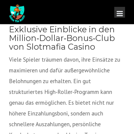
Exklusive Einblicke in den
Million‑Dollar‑Bonus‑Club
von Slotmafia Casino
Viele Spieler träumen davon, ihre Einsätze zu
maximieren und dafür außergewöhnliche
Belohnungen zu erhalten. Ein gut
strukturiertes High‑Roller‑Programm kann
genau das ermöglichen. Es bietet nicht nur
höhere Einzahlungsboni, sondern auch
schnellere Auszahlungen, persönliche