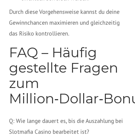
Durch diese Vorgehensweise kannst du deine
Gewinnchancen maximieren und gleichzeitig
das Risiko kontrollieren.
FAQ – Häufig
gestellte Fragen
zum
Million‑Dollar‑Bon
Q: Wie lange dauert es, bis die Auszahlung bei
Slotmafia Casino bearbeitet ist?