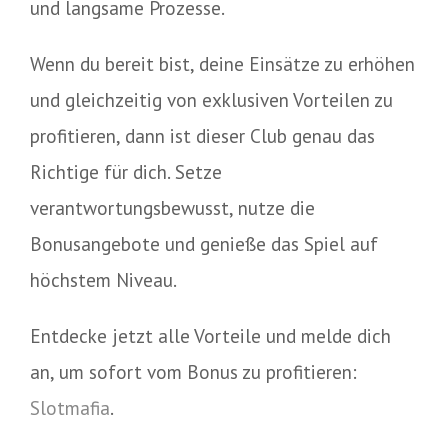
und langsame Prozesse.
Wenn du bereit bist, deine Einsätze zu erhöhen
und gleichzeitig von exklusiven Vorteilen zu
profitieren, dann ist dieser Club genau das
Richtige für dich. Setze
verantwortungsbewusst, nutze die
Bonusangebote und genieße das Spiel auf
höchstem Niveau.
Entdecke jetzt alle Vorteile und melde dich
an, um sofort vom Bonus zu profitieren:
Slotmafia
.