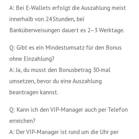
A: Bei E‑Wallets erfolgt die Auszahlung meist
innerhalb von 24 Stunden, bei
Banküberweisungen dauert es 2–3 Werktage.
Q: Gibt es ein Mindestumsatz für den Bonus
ohne Einzahlung?
A: Ja, du musst den Bonusbetrag 30‑mal
umsetzen, bevor du eine Auszahlung
beantragen kannst.
Q: Kann ich den VIP‑Manager auch per Telefon
erreichen?
A: Der VIP‑Manager ist rund um die Uhr per