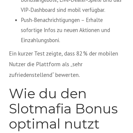
VIP‑Dashboard sind mobil verfügbar.
Push‑Benachrichtigungen – Erhalte
sofortige Infos zu neuen Aktionen und
Einzahlungsboni.
Ein kurzer Test zeigte, dass 82 % der mobilen
Nutzer die Plattform als „sehr
zufriedenstellend“ bewerten.
Wie du den
Slotmafia Bonus
optimal nutzt