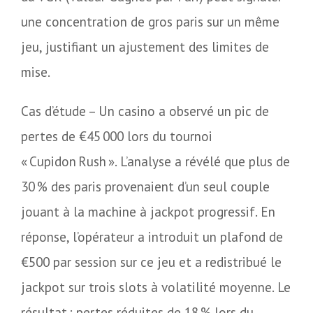
une concentration de gros paris sur un même
jeu, justifiant un ajustement des limites de
mise.
Cas d’étude – Un casino a observé un pic de
pertes de €45 000 lors du tournoi
« Cupidon Rush ». L’analyse a révélé que plus de
30 % des paris provenaient d’un seul couple
jouant à la machine à jackpot progressif. En
réponse, l’opérateur a introduit un plafond de
€500 par session sur ce jeu et a redistribué le
jackpot sur trois slots à volatilité moyenne. Le
résultat : pertes réduites de 18 % lors du