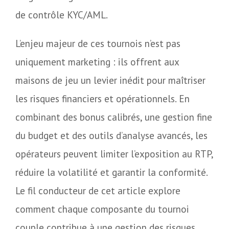
de contrôle KYC/AML.
L’enjeu majeur de ces tournois n’est pas
uniquement marketing : ils offrent aux
maisons de jeu un levier inédit pour maîtriser
les risques financiers et opérationnels. En
combinant des bonus calibrés, une gestion fine
du budget et des outils d’analyse avancés, les
opérateurs peuvent limiter l’exposition au RTP,
réduire la volatilité et garantir la conformité.
Le fil conducteur de cet article explore
comment chaque composante du tournoi
couple contribue à une gestion des risques