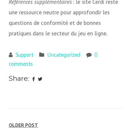
Références supplémentaires
: le site Cerdi reste
une ressource neutre pour approfondir les
questions de conformité et de bonnes
pratiques dans le secteur du jeu en ligne.
Support
Uncategorized
0
comments
Share:
Post
OLDER POST