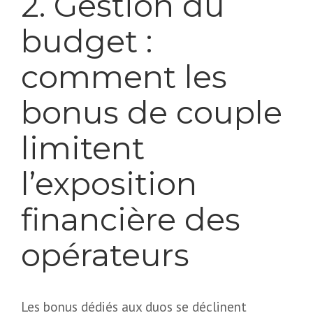
2. Gestion du
budget :
comment les
bonus de couple
limitent
l’exposition
financière des
opérateurs
Les bonus dédiés aux duos se déclinent