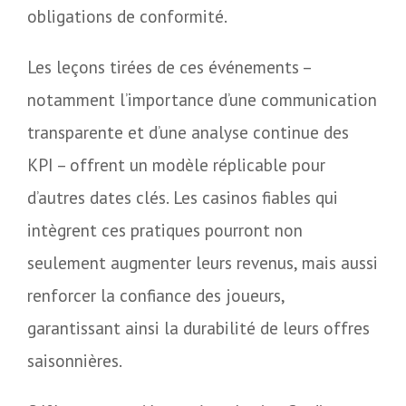
obligations de conformité.
Les leçons tirées de ces événements –
notamment l’importance d’une communication
transparente et d’une analyse continue des
KPI – offrent un modèle réplicable pour
d’autres dates clés. Les casinos fiables qui
intègrent ces pratiques pourront non
seulement augmenter leurs revenus, mais aussi
renforcer la confiance des joueurs,
garantissant ainsi la durabilité de leurs offres
saisonnières.