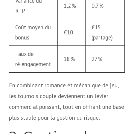
Variance du
1,2 %
0,7 %
RTP
Coût moyen du
€15
€10
bonus
(partagé)
Taux de
18 %
27 %
ré‑engagement
En combinant romance et mécanique de jeu,
les tournois couple deviennent un levier
commercial puissant, tout en offrant une base
plus stable pour la gestion du risque.