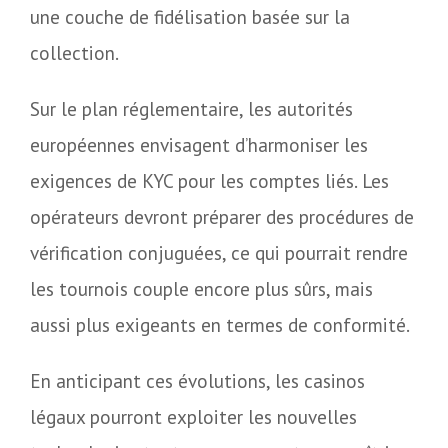
une couche de fidélisation basée sur la
collection.
Sur le plan réglementaire, les autorités
européennes envisagent d’harmoniser les
exigences de KYC pour les comptes liés. Les
opérateurs devront préparer des procédures de
vérification conjuguées, ce qui pourrait rendre
les tournois couple encore plus sûrs, mais
aussi plus exigeants en termes de conformité.
En anticipant ces évolutions, les casinos
légaux pourront exploiter les nouvelles