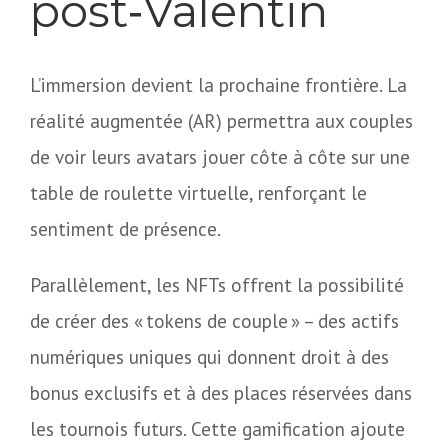
post‑Valentin
L’immersion devient la prochaine frontière. La
réalité augmentée (AR) permettra aux couples
de voir leurs avatars jouer côte à côte sur une
table de roulette virtuelle, renforçant le
sentiment de présence.
Parallèlement, les NFTs offrent la possibilité
de créer des « tokens de couple » – des actifs
numériques uniques qui donnent droit à des
bonus exclusifs et à des places réservées dans
les tournois futurs. Cette gamification ajoute