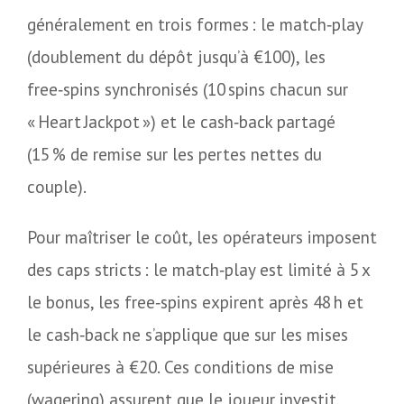
généralement en trois formes : le match‑play
(doublement du dépôt jusqu’à €100), les
free‑spins synchronisés (10 spins chacun sur
« Heart Jackpot ») et le cash‑back partagé
(15 % de remise sur les pertes nettes du
couple).
Pour maîtriser le coût, les opérateurs imposent
des caps stricts : le match‑play est limité à 5 x
le bonus, les free‑spins expirent après 48 h et
le cash‑back ne s’applique que sur les mises
supérieures à €20. Ces conditions de mise
(wagering) assurent que le joueur investit