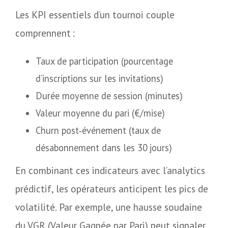
Les KPI essentiels d’un tournoi couple
comprennent :
Taux de participation (pourcentage
d’inscriptions sur les invitations)
Durée moyenne de session (minutes)
Valeur moyenne du pari (€/mise)
Churn post‑événement (taux de
désabonnement dans les 30 jours)
En combinant ces indicateurs avec l’analytics
prédictif, les opérateurs anticipent les pics de
volatilité. Par exemple, une hausse soudaine
du VGR (Valeur Gagnée par Pari) peut signaler