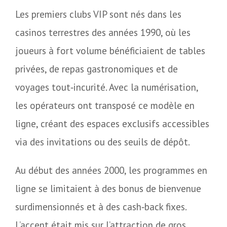
Les premiers clubs VIP sont nés dans les
casinos terrestres des années 1990, où les
joueurs à fort volume bénéficiaient de tables
privées, de repas gastronomiques et de
voyages tout‑incurité. Avec la numérisation,
les opérateurs ont transposé ce modèle en
ligne, créant des espaces exclusifs accessibles
via des invitations ou des seuils de dépôt.
Au début des années 2000, les programmes en
ligne se limitaient à des bonus de bienvenue
surdimensionnés et à des cash‑back fixes.
L’accent était mis sur l’attraction de gros