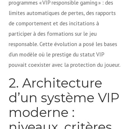
programmes « VIP responsible gaming » : des
limites automatiques de pertes, des rapports
de comportement et des incitations à
participer à des formations sur le jeu
responsable. Cette évolution a posé les bases
d’un modèle où le prestige du statut VIP
pouvait coexister avec la protection du joueur.
2. Architecture
d’un système VIP
moderne :
niveaux, critères