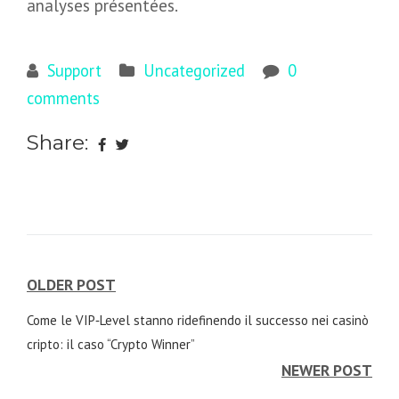
analyses présentées.
Support
Uncategorized
0
comments
Share:
Post
OLDER POST
Come le VIP‑Level stanno ridefinendo il successo nei casinò
navigation
cripto: il caso “Crypto Winner”
NEWER POST