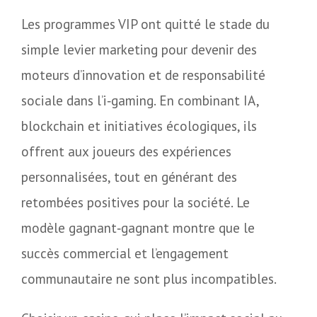
Les programmes VIP ont quitté le stade du
simple levier marketing pour devenir des
moteurs d’innovation et de responsabilité
sociale dans l’i‑gaming. En combinant IA,
blockchain et initiatives écologiques, ils
offrent aux joueurs des expériences
personnalisées, tout en générant des
retombées positives pour la société. Le
modèle gagnant‑gagnant montre que le
succès commercial et l’engagement
communautaire ne sont plus incompatibles.