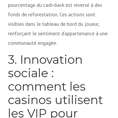
pourcentage du cash‑back est reversé à des
fonds de reforestation. Ces actions sont
visibles dans le tableau de bord du joueur,
renforçant le sentiment d’appartenance à une
communauté engagée.
3. Innovation
sociale :
comment les
casinos utilisent
les VIP pour