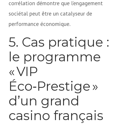
corrélation démontre que l’engagement
sociétal peut être un catalyseur de
performance économique.
5. Cas pratique :
le programme
« VIP
Éco‑Prestige »
d’un grand
casino français