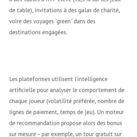
de table), invitations à des galas de charité,
voire des voyages “green” dans des
destinations engagées.
2.1. Algorithmes de
personnalisation – l’IA au
service du joueur
Les plateformes utilisent l’intelligence
artificielle pour analyser le comportement de
chaque joueur (volatilité préférée, nombre de
lignes de paiement, temps de jeu). Un moteur
de recommandation propose alors des bonus
sur mesure – par exemple, un tour gratuit sur