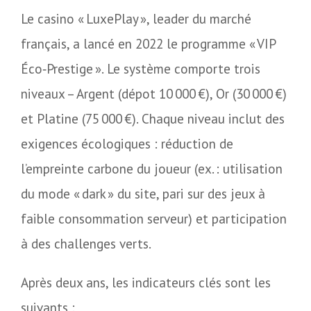
Le casino « LuxePlay », leader du marché
français, a lancé en 2022 le programme « VIP
Éco‑Prestige ». Le système comporte trois
niveaux – Argent (dépot 10 000 €), Or (30 000 €)
et Platine (75 000 €). Chaque niveau inclut des
exigences écologiques : réduction de
l’empreinte carbone du joueur (ex. : utilisation
du mode « dark » du site, pari sur des jeux à
faible consommation serveur) et participation
à des challenges verts.
Après deux ans, les indicateurs clés sont les
suivants :