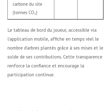
carbone du site
(tonnes CO₂)
Le tableau de bord du joueur, accessible via
l’application mobile, affiche en temps réel le
nombre d’arbres plantés grâce à ses mises et le
solde de ses contributions. Cette transparence
renforce la confiance et encourage la
participation continue.
5.1. Le tableau de bord du
joueur – suivi transparent
des contributions