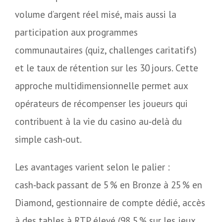
volume d’argent réel misé, mais aussi la
participation aux programmes
communautaires (quiz, challenges caritatifs)
et le taux de rétention sur les 30 jours. Cette
approche multidimensionnelle permet aux
opérateurs de récompenser les joueurs qui
contribuent à la vie du casino au‑delà du
simple cash‑out.
Les avantages varient selon le palier :
cash‑back passant de 5 % en Bronze à 25 % en
Diamond, gestionnaire de compte dédié, accès
à des tables à RTP élevé (98,5 % sur les jeux