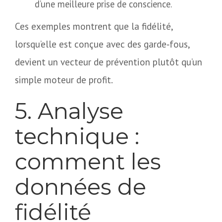
d’une meilleure prise de conscience.
Ces exemples montrent que la fidélité,
lorsqu’elle est conçue avec des garde‑fous,
devient un vecteur de prévention plutôt qu’un
simple moteur de profit.
5. Analyse
technique :
comment les
données de
fidélité