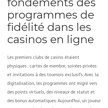
fondements des
programmes de
fidélité dans les
casinos en ligne
Les premiers clubs de casino étaient
physiques : cartes de membre, soirées privées
et invitations à des tournois exclusifs. Avec la
digitalisation, les programmes ont migré vers
des points virtuels, des niveaux de statut et
des bonus automatiques. Aujourd’hui, un joueur