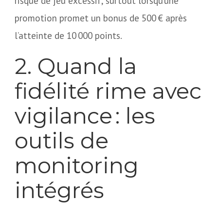
risque de jeu excessif, surtout lorsqu’une
promotion promet un bonus de 500 € après
l’atteinte de 10 000 points.
2. Quand la
fidélité rime avec
vigilance : les
outils de
monitoring
intégrés