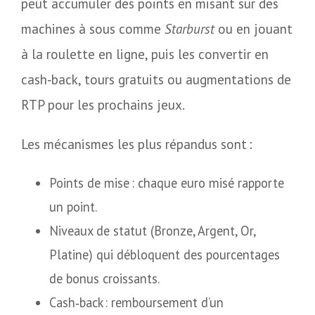
peut accumuler des points en misant sur des
machines à sous comme
Starburst
ou en jouant
à la roulette en ligne, puis les convertir en
cash‑back, tours gratuits ou augmentations de
RTP pour les prochains jeux.
Les mécanismes les plus répandus sont :
Points de mise : chaque euro misé rapporte
un point.
Niveaux de statut (Bronze, Argent, Or,
Platine) qui débloquent des pourcentages
de bonus croissants.
Cash‑back : remboursement d’un