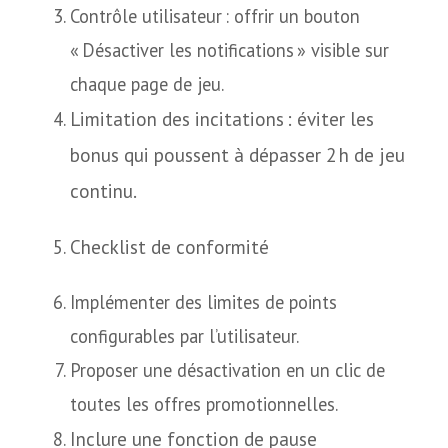
Contrôle utilisateur : offrir un bouton
« Désactiver les notifications » visible sur
chaque page de jeu.
Limitation des incitations : éviter les
bonus qui poussent à dépasser 2 h de jeu
continu.
Checklist de conformité
Implémenter des limites de points
configurables par l’utilisateur.
Proposer une désactivation en un clic de
toutes les offres promotionnelles.
Inclure une fonction de pause