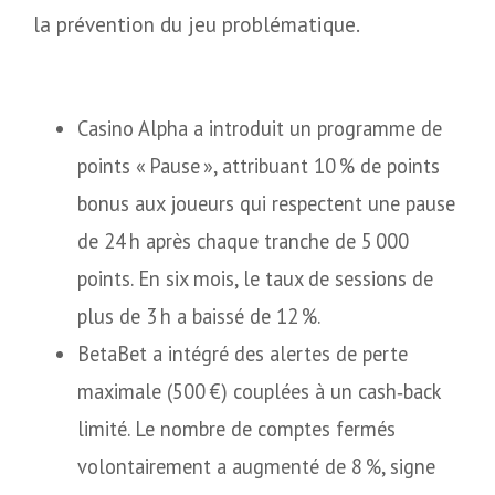
la prévention du jeu problématique.
Études de cas
Casino Alpha a introduit un programme de
points « Pause », attribuant 10 % de points
bonus aux joueurs qui respectent une pause
de 24 h après chaque tranche de 5 000
points. En six mois, le taux de sessions de
plus de 3 h a baissé de 12 %.
BetaBet a intégré des alertes de perte
maximale (500 €) couplées à un cash‑back
limité. Le nombre de comptes fermés
volontairement a augmenté de 8 %, signe