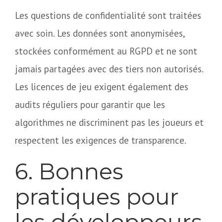
Les questions de confidentialité sont traitées
avec soin. Les données sont anonymisées,
stockées conformément au RGPD et ne sont
jamais partagées avec des tiers non autorisés.
Les licences de jeu exigent également des
audits réguliers pour garantir que les
algorithmes ne discriminent pas les joueurs et
respectent les exigences de transparence.
6. Bonnes
pratiques pour