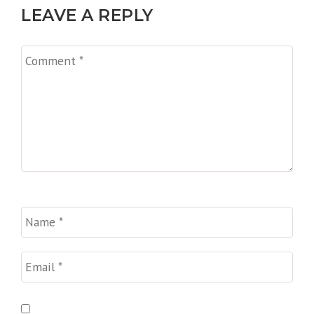
LEAVE A REPLY