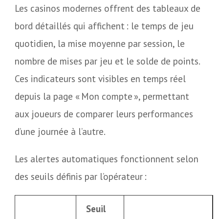
Les casinos modernes offrent des tableaux de
bord détaillés qui affichent : le temps de jeu
quotidien, la mise moyenne par session, le
nombre de mises par jeu et le solde de points.
Ces indicateurs sont visibles en temps réel
depuis la page « Mon compte », permettant
aux joueurs de comparer leurs performances
d’une journée à l’autre.
Les alertes automatiques fonctionnent selon
des seuils définis par l’opérateur :
Seuil