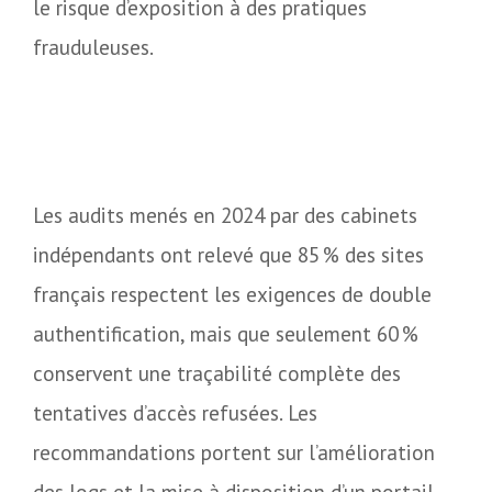
le risque d’exposition à des pratiques
frauduleuses.
4.1. Analyse des audits
récents sur la robustesse
des systèmes KYC
Les audits menés en 2024 par des cabinets
indépendants ont relevé que 85 % des sites
français respectent les exigences de double
authentification, mais que seulement 60 %
conservent une traçabilité complète des
tentatives d’accès refusées. Les
recommandations portent sur l’amélioration
des logs et la mise à disposition d’un portail