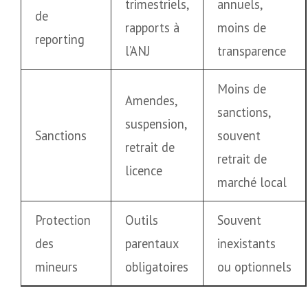
trimestriels,
annuels,
de
rapports à
moins de
reporting
l’ANJ
transparence
Moins de
Amendes,
sanctions,
suspension,
Sanctions
souvent
retrait de
retrait de
licence
marché local
Protection
Outils
Souvent
des
parentaux
inexistants
mineurs
obligatoires
ou optionnels