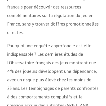
francais
pour découvrir des ressources
complémentaires sur la régulation du jeu en
France, sans y trouver d’offres promotionnelles
directes.
Pourquoi une enquête approfondie est-elle
indispensable ? Les dernières études de
l’Observatoire français des jeux montrent que
4 % des joueurs développent une dépendance,
avec un risque plus élevé chez les moins de
25 ans. Les témoignages de parents confrontés
à des comportements compulsifs et la
pression accrue des autorités (ARJEL, ANJ)