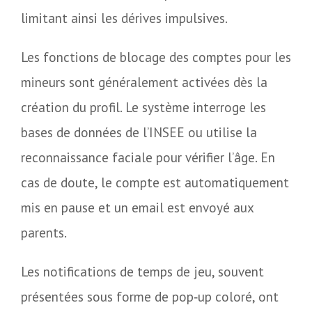
limitant ainsi les dérives impulsives.
Les fonctions de blocage des comptes pour les
mineurs sont généralement activées dès la
création du profil. Le système interroge les
bases de données de l’INSEE ou utilise la
reconnaissance faciale pour vérifier l’âge. En
cas de doute, le compte est automatiquement
mis en pause et un email est envoyé aux
parents.
Les notifications de temps de jeu, souvent
présentées sous forme de pop‑up coloré, ont