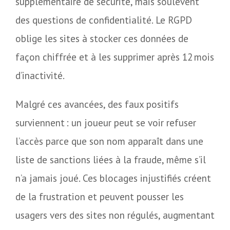
supplémentaire de sécurité, mais soulèvent
des questions de confidentialité. Le RGPD
oblige les sites à stocker ces données de
façon chiffrée et à les supprimer après 12 mois
d’inactivité.
Malgré ces avancées, des faux positifs
surviennent : un joueur peut se voir refuser
l’accès parce que son nom apparaît dans une
liste de sanctions liées à la fraude, même s’il
n’a jamais joué. Ces blocages injustifiés créent
de la frustration et peuvent pousser les
usagers vers des sites non régulés, augmentant