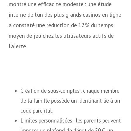
montré une efficacité modeste : une étude
interne de l’un des plus grands casinos en ligne
a constaté une réduction de 12 % du temps
moyen de jeu chez les utilisateurs actifs de
l’alerte.
2.1. Paramétrage avancé
pour les parents : contrôle
d’accès et alertes SMS
Création de sous‑comptes : chaque membre
de la famille possède un identifiant lié à un
code parental.
Limites personnalisées : les parents peuvent
imposer un plafond de dépôt de 50 €, un