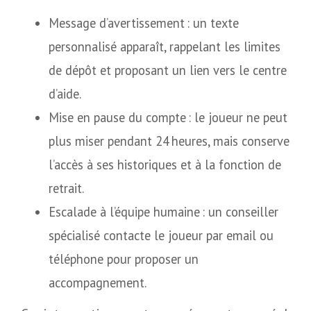
Message d’avertissement : un texte
personnalisé apparaît, rappelant les limites
de dépôt et proposant un lien vers le centre
d’aide.
Mise en pause du compte : le joueur ne peut
plus miser pendant 24 heures, mais conserve
l’accès à ses historiques et à la fonction de
retrait.
Escalade à l’équipe humaine : un conseiller
spécialisé contacte le joueur par email ou
téléphone pour proposer un
accompagnement.