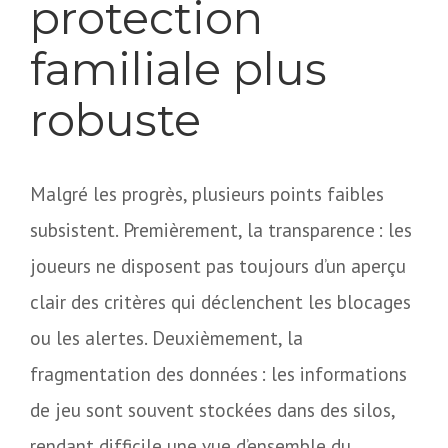
protection
familiale plus
robuste
Malgré les progrès, plusieurs points faibles
subsistent. Premièrement, la transparence : les
joueurs ne disposent pas toujours d’un aperçu
clair des critères qui déclenchent les blocages
ou les alertes. Deuxièmement, la
fragmentation des données : les informations
de jeu sont souvent stockées dans des silos,
rendant difficile une vue d’ensemble du