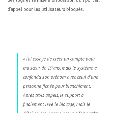
d’appel pour les utilisateurs bloqués.
4.2. Témoignages
d’utilisateurs ayant
rencontré des blocages
injustifiés
« J’ai essayé de créer un compte pour
ma sœur de 19 ans, mais le système a
confondu son prénom avec celui d’une
personne fichée pour blanchiment.
Après trois appels, le support a
finalement levé le blocage, mais le