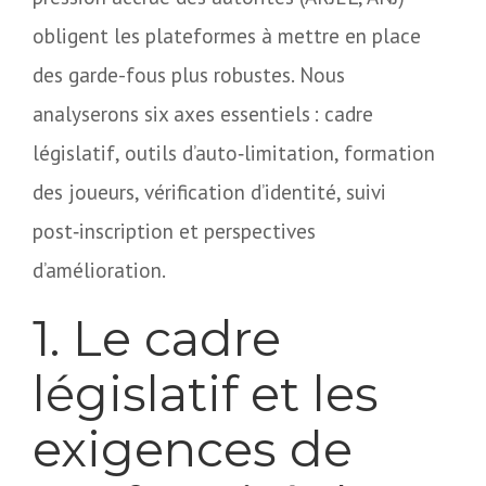
obligent les plateformes à mettre en place
des garde-fous plus robustes. Nous
analyserons six axes essentiels : cadre
législatif, outils d’auto‑limitation, formation
des joueurs, vérification d’identité, suivi
post‑inscription et perspectives
d’amélioration.
1. Le cadre
législatif et les
exigences de