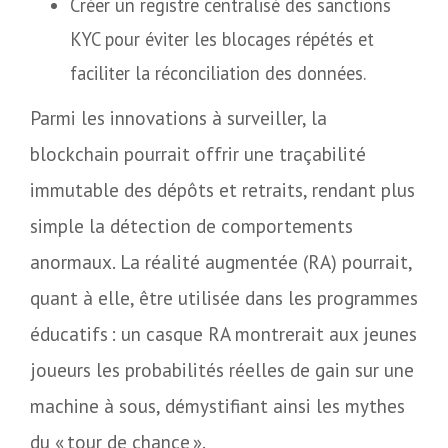
Créer un registre centralisé des sanctions
KYC pour éviter les blocages répétés et
faciliter la réconciliation des données.
Parmi les innovations à surveiller, la
blockchain pourrait offrir une traçabilité
immutable des dépôts et retraits, rendant plus
simple la détection de comportements
anormaux. La réalité augmentée (RA) pourrait,
quant à elle, être utilisée dans les programmes
éducatifs : un casque RA montrerait aux jeunes
joueurs les probabilités réelles de gain sur une
machine à sous, démystifiant ainsi les mythes
du « tour de chance ».