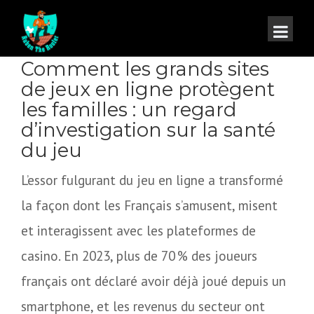
Comment les grands sites
de jeux en ligne protègent
les familles : un regard
d’investigation sur la santé
du jeu
L’essor fulgurant du jeu en ligne a transformé
la façon dont les Français s’amusent, misent
et interagissent avec les plateformes de
casino. En 2023, plus de 70 % des joueurs
français ont déclaré avoir déjà joué depuis un
smartphone, et les revenus du secteur ont