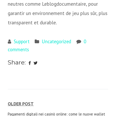
neutres comme Leblogdocumentaire, pour
garantir un environnement de jeu plus sûr, plus
transparent et durable.
Support
Uncategorized
0
comments
Share:
Post
OLDER POST
Pagamenti digitali nei casinò online: come le nuove wallet