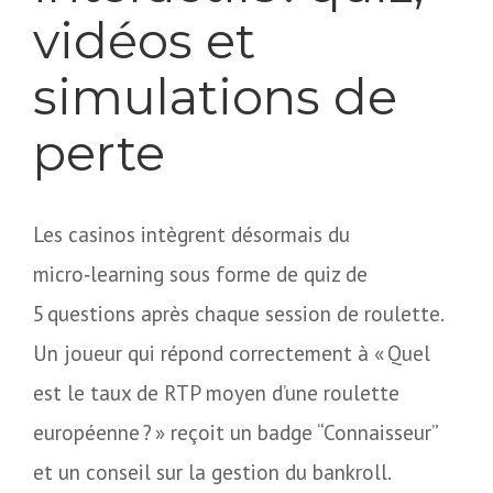
vidéos et
simulations de
perte
Les casinos intègrent désormais du
micro‑learning sous forme de quiz de
5 questions après chaque session de roulette.
Un joueur qui répond correctement à « Quel
est le taux de RTP moyen d’une roulette
européenne ? » reçoit un badge “Connaisseur”
et un conseil sur la gestion du bankroll.