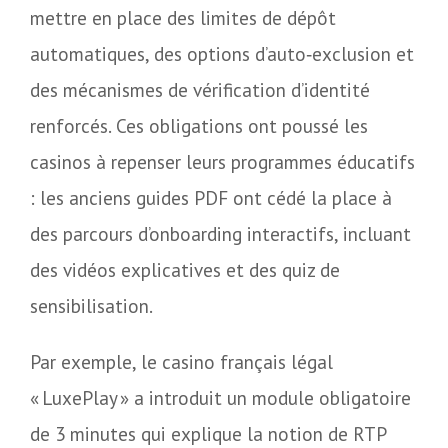
mettre en place des limites de dépôt
automatiques, des options d’auto‑exclusion et
des mécanismes de vérification d’identité
renforcés. Ces obligations ont poussé les
casinos à repenser leurs programmes éducatifs
: les anciens guides PDF ont cédé la place à
des parcours d’onboarding interactifs, incluant
des vidéos explicatives et des quiz de
sensibilisation.
Par exemple, le casino français légal
« LuxePlay » a introduit un module obligatoire
de 3 minutes qui explique la notion de RTP