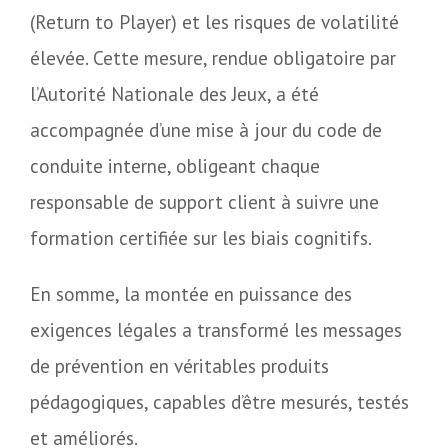
(Return to Player) et les risques de volatilité
élevée. Cette mesure, rendue obligatoire par
l’Autorité Nationale des Jeux, a été
accompagnée d’une mise à jour du code de
conduite interne, obligeant chaque
responsable de support client à suivre une
formation certifiée sur les biais cognitifs.
En somme, la montée en puissance des
exigences légales a transformé les messages
de prévention en véritables produits
pédagogiques, capables d’être mesurés, testés
et améliorés.