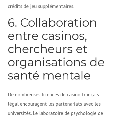
crédits de jeu supplémentaires.
6. Collaboration
entre casinos,
chercheurs et
organisations de
santé mentale
De nombreuses licences de casino français
légal encouragent les partenariats avec les
universités. Le laboratoire de psychologie de