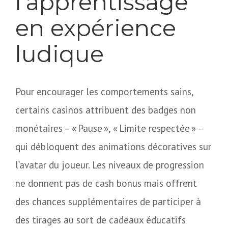
l’apprentissage
en expérience
ludique
Pour encourager les comportements sains,
certains casinos attribuent des badges non
monétaires – « Pause », « Limite respectée » –
qui débloquent des animations décoratives sur
l’avatar du joueur. Les niveaux de progression
ne donnent pas de cash bonus mais offrent
des chances supplémentaires de participer à
des tirages au sort de cadeaux éducatifs