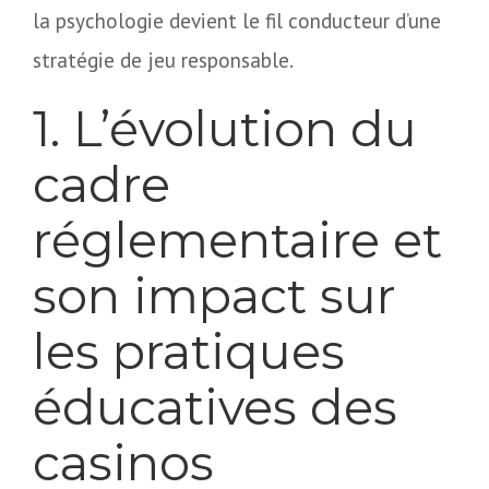
la psychologie devient le fil conducteur d’une
stratégie de jeu responsable.
1. L’évolution du
cadre
réglementaire et
son impact sur
les pratiques
éducatives des
casinos