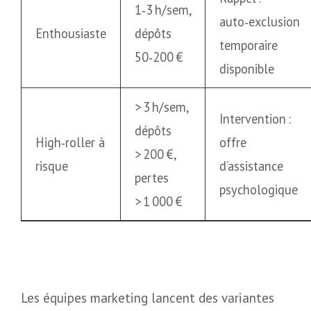
1‑3 h/sem,
auto‑exclusion
Enthousiaste
dépôts
temporaire
50‑200 €
disponible
> 3 h/sem,
Intervention :
dépôts
High‑roller à
offre
> 200 €,
risque
d’assistance
pertes
psychologique
> 1 000 €
3.2. Tests A/B des messages
de prévention
Les équipes marketing lancent des variantes