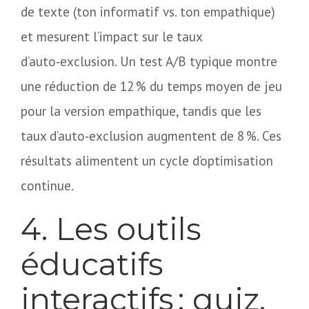
de texte (ton informatif vs. ton empathique)
et mesurent l’impact sur le taux
d’auto‑exclusion. Un test A/B typique montre
une réduction de 12 % du temps moyen de jeu
pour la version empathique, tandis que les
taux d’auto‑exclusion augmentent de 8 %. Ces
résultats alimentent un cycle d’optimisation
continue.
4. Les outils
éducatifs
interactifs : quiz,