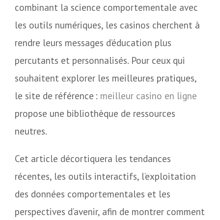
combinant la science comportementale avec
les outils numériques, les casinos cherchent à
rendre leurs messages d’éducation plus
percutants et personnalisés. Pour ceux qui
souhaitent explorer les meilleures pratiques,
le site de référence :
meilleur casino en ligne
propose une bibliothèque de ressources
neutres.
Cet article décortiquera les tendances
récentes, les outils interactifs, l’exploitation
des données comportementales et les
perspectives d’avenir, afin de montrer comment