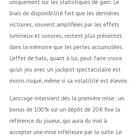
uniquement sur les statistiques de gain. Le
biais de disponibilité fait que les dernières
victoires, souvent amplifiées par les effets
lumineux et sonores, restent plus présentes
dans la mémoire que les pertes accumulées.
L’effet de halo, quant à lui, peut faire croire
qu’un jeu avec un jackpot spectaculaire est
moins risqué, même si sa volatilité est élevée.
L’ancrage intervient dès la première mise : un
bonus de 100 % sur un dépôt de 20 € fixe la
référence du joueur, qui aura du mal à
accepter une mise inférieure par la suite. Le