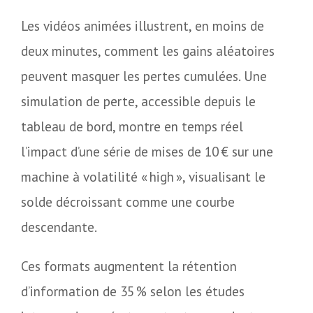
Les vidéos animées illustrent, en moins de
deux minutes, comment les gains aléatoires
peuvent masquer les pertes cumulées. Une
simulation de perte, accessible depuis le
tableau de bord, montre en temps réel
l’impact d’une série de mises de 10 € sur une
machine à volatilité « high », visualisant le
solde décroissant comme une courbe
descendante.
Ces formats augmentent la rétention
d’information de 35 % selon les études