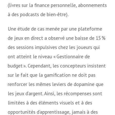
(livres sur la finance personnelle, abonnements
à des podcasts de bien‑être).
Une étude de cas menée par une plateforme
de jeux en direct a observé une baisse de 15 %
des sessions impulsives chez les joueurs qui
ont atteint le niveau « Gestionnaire de
budget ». Cependant, les concepteurs insistent
sur le fait que la gamification ne doit pas
renforcer les mêmes leviers de dopamine que
les jeux d’argent. Ainsi, les récompenses sont
limitées à des éléments visuels et à des
opportunités d’apprentissage, jamais à des