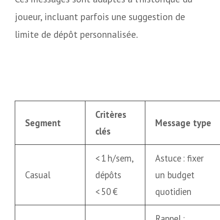
joueur, incluant parfois une suggestion de
limite de dépôt personnalisée.
3.1. Segmentation des
joueurs : du “casual” au
“high‑roller à risque”
Critères
Segment
Message type
clés
< 1 h/sem,
Astuce : fixer
Casual
dépôts
un budget
< 50 €
quotidien
Rappel :