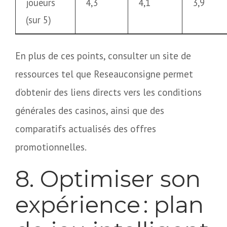
joueurs
4,3
4,1
3,9
(sur 5)
En plus de ces points, consulter un site de
ressources tel que Reseauconsigne permet
d’obtenir des liens directs vers les conditions
générales des casinos, ainsi que des
comparatifs actualisés des offres
promotionnelles.
8. Optimiser son
expérience : plan