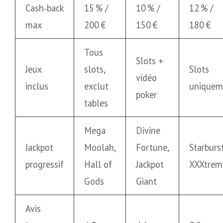
Cash‑back
15 % /
10 % /
12 % /
max
200 €
150 €
180 €
Tous
Slots +
Jeux
slots,
Slots
vidéo
inclus
exclut
uniquem
poker
tables
Mega
Divine
Jackpot
Moolah,
Fortune,
Starburs
progressif
Hall of
Jackpot
XXXtrem
Gods
Giant
Avis