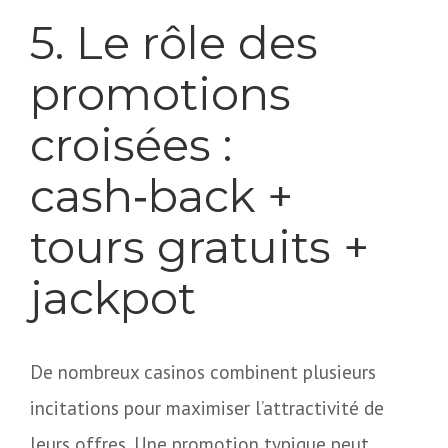
5. Le rôle des
promotions
croisées :
cash‑back +
tours gratuits +
jackpot
De nombreux casinos combinent plusieurs
incitations pour maximiser l’attractivité de
leurs offres. Une promotion typique peut