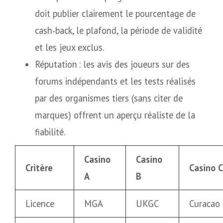
doit publier clairement le pourcentage de
cash‑back, le plafond, la période de validité
et les jeux exclus.
Réputation : les avis des joueurs sur des
forums indépendants et les tests réalisés
par des organismes tiers (sans citer de
marques) offrent un aperçu réaliste de la
fiabilité.
Casino
Casino
Critère
Casino C
A
B
Licence
MGA
UKGC
Curacao