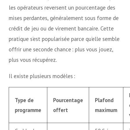
les opérateurs reversent un pourcentage des
mises perdantes, généralement sous forme de
crédit de jeu ou de virement bancaire. Cette
pratique s’est popularisée parce qu’elle semble
offrir une seconde chance : plus vous jouez,
plus vous récupérez.
Il existe plusieurs modèles :
Type de
Pourcentage
Plafond
programme
offert
maximum