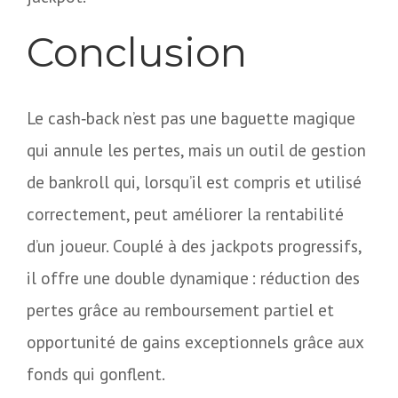
Conclusion
Le cash‑back n’est pas une baguette magique
qui annule les pertes, mais un outil de gestion
de bankroll qui, lorsqu’il est compris et utilisé
correctement, peut améliorer la rentabilité
d’un joueur. Couplé à des jackpots progressifs,
il offre une double dynamique : réduction des
pertes grâce au remboursement partiel et
opportunité de gains exceptionnels grâce aux
fonds qui gonflent.