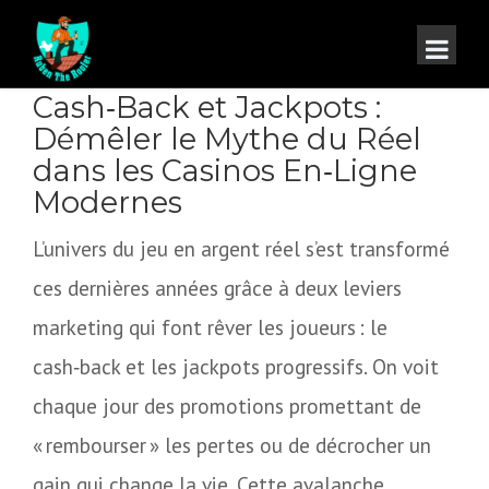
Cash‑Back et Jackpots :
Démêler le Mythe du Réel
dans les Casinos En‑Ligne
Modernes
L’univers du jeu en argent réel s’est transformé
ces dernières années grâce à deux leviers
marketing qui font rêver les joueurs : le
cash‑back et les jackpots progressifs. On voit
chaque jour des promotions promettant de
« rembourser » les pertes ou de décrocher un
gain qui change la vie. Cette avalanche