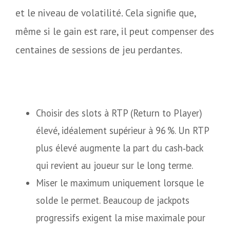
et le niveau de volatilité. Cela signifie que,
même si le gain est rare, il peut compenser des
centaines de sessions de jeu perdantes.
2.1. Stratégies pour jouer les
machines à sous à jackpot
Choisir des slots à RTP (Return to Player)
élevé, idéalement supérieur à 96 %. Un RTP
plus élevé augmente la part du cash‑back
qui revient au joueur sur le long terme.
Miser le maximum uniquement lorsque le
solde le permet. Beaucoup de jackpots
progressifs exigent la mise maximale pour