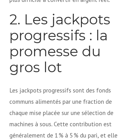
2. Les jackpots
progressifs : la
promesse du
gros lot
Les jackpots progressifs sont des fonds
communs alimentés par une fraction de
chaque mise placée sur une sélection de
machines à sous. Cette contribution est
généralement de 1 % à 5 % du pari, et elle