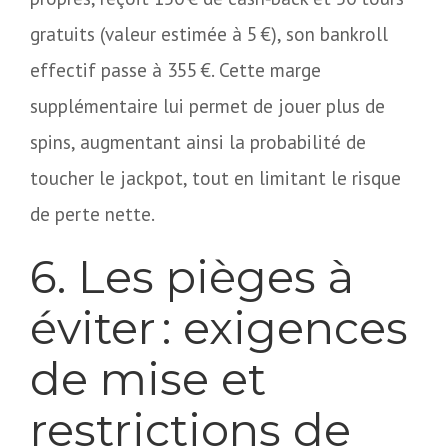
gratuits (valeur estimée à 5 €), son bankroll
effectif passe à 355 €. Cette marge
supplémentaire lui permet de jouer plus de
spins, augmentant ainsi la probabilité de
toucher le jackpot, tout en limitant le risque
de perte nette.
6. Les pièges à
éviter : exigences
de mise et
restrictions de