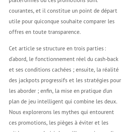
courantes, et il constitue un point de départ
utile pour quiconque souhaite comparer les
offres en toute transparence.
Cet article se structure en trois parties :
d’abord, le fonctionnement réel du cash‑back
et ses conditions cachées ; ensuite, la réalité
des jackpots progressifs et les stratégies pour
les aborder ; enfin, la mise en pratique d’un
plan de jeu intelligent qui combine les deux.
Nous explorerons les mythes qui entourent
ces promotions, les pièges à éviter et les