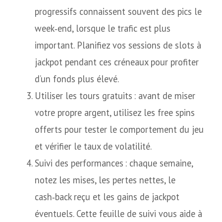
progressifs connaissent souvent des pics le
week‑end, lorsque le trafic est plus
important. Planifiez vos sessions de slots à
jackpot pendant ces créneaux pour profiter
d’un fonds plus élevé.
Utiliser les tours gratuits : avant de miser
votre propre argent, utilisez les free spins
offerts pour tester le comportement du jeu
et vérifier le taux de volatilité.
Suivi des performances : chaque semaine,
notez les mises, les pertes nettes, le
cash‑back reçu et les gains de jackpot
éventuels. Cette feuille de suivi vous aide à