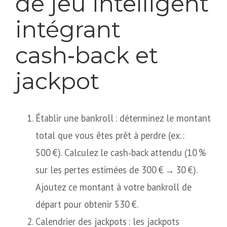
de jeu intelligent
intégrant
cash‑back et
jackpot
Établir une bankroll : déterminez le montant
total que vous êtes prêt à perdre (ex. :
500 €). Calculez le cash‑back attendu (10 %
sur les pertes estimées de 300 € → 30 €).
Ajoutez ce montant à votre bankroll de
départ pour obtenir 530 €.
Calendrier des jackpots : les jackpots