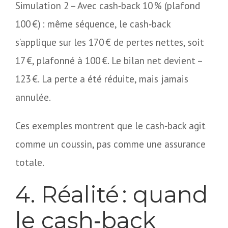
Simulation 2 – Avec cash‑back 10 % (plafond
100 €) : même séquence, le cash‑back
s’applique sur les 170 € de pertes nettes, soit
17 €, plafonné à 100 €. Le bilan net devient –
123 €. La perte a été réduite, mais jamais
annulée.
Ces exemples montrent que le cash‑back agit
comme un coussin, pas comme une assurance
totale.
4. Réalité : quand
le cash‑back