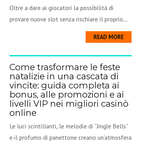
Oltre a dare ai giocatori la possibilità di
provare nuove slot senza rischiare il proprio...
READ MORE
Come trasformare le feste
natalizie in una cascata di
vincite: guida completa ai
bonus, alle promozioni e ai
livelli VIP nei migliori casinò
online
Le luci scintillanti, le melodie di “Jingle Bells”
e il profumo di panettone creano un’atmosfera