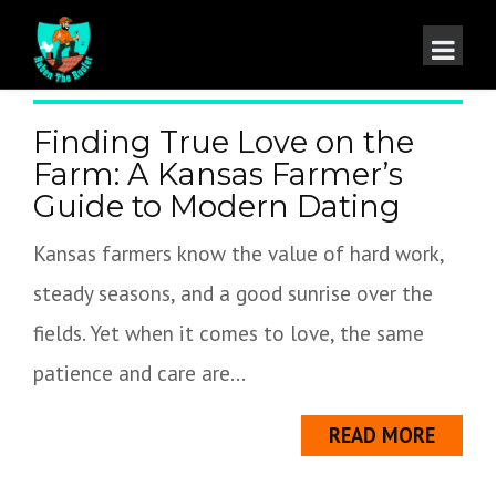
Finding True Love on the
Farm: A Kansas Farmer’s
Guide to Modern Dating
Kansas farmers know the value of hard work,
steady seasons, and a good sunrise over the
fields. Yet when it comes to love, the same
patience and care are...
READ MORE