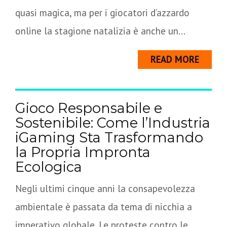
quasi magica, ma per i giocatori d’azzardo
online la stagione natalizia è anche un...
READ MORE
Gioco Responsabile e
Sostenibile: Come l’Industria
iGaming Sta Trasformando
la Propria Impronta
Ecologica
Negli ultimi cinque anni la consapevolezza
ambientale è passata da tema di nicchia a
imperativo globale. Le proteste contro le