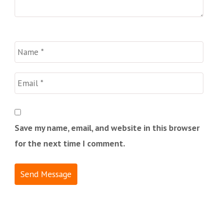
Save my name, email, and website in this browser
for the next time I comment.