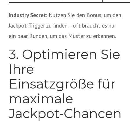
Industry Secret:
Nutzen Sie den Bonus, um den
Jackpot‑Trigger zu finden – oft braucht es nur
ein paar Runden, um das Muster zu erkennen.
3. Optimieren Sie
Ihre
Einsatzgröße für
maximale
Jackpot‑Chancen