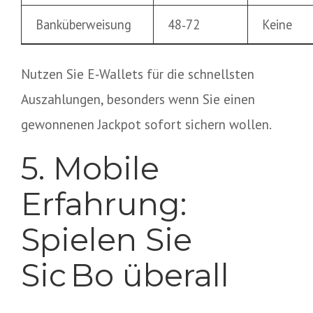
Banküberweisung
48‑72
Keine
Nutzen Sie E‑Wallets für die schnellsten
Auszahlungen, besonders wenn Sie einen
gewonnenen Jackpot sofort sichern wollen.
5. Mobile
Erfahrung:
Spielen Sie
Sic Bo überall