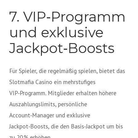
7. VIP‑Programm
und exklusive
Jackpot‑Boosts
Für Spieler, die regelmäßig spielen, bietet das
Slotmafia Casino ein mehrstufiges
VIP‑Programm. Mitglieder erhalten höhere
Auszahlungslimits, persönliche
Account‑Manager und exklusive
Jackpot‑Boosts, die den Basis‑Jackpot um bis
zu 20 % erhöhen.