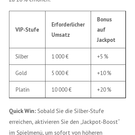
Bonus
Erforderlicher
VIP‑Stufe
auf
Umsatz
Jackpot
Silber
1 000 €
+5 %
Gold
5 000 €
+10 %
Platin
10 000 €
+20 %
Quick Win:
Sobald Sie die Silber‑Stufe
erreichen, aktivieren Sie den „Jackpot‑Boost“
im Spielmenü, um sofort von höheren