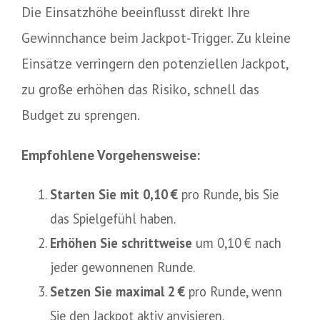
Die Einsatzhöhe beeinflusst direkt Ihre
Gewinnchance beim Jackpot‑Trigger. Zu kleine
Einsätze verringern den potenziellen Jackpot,
zu große erhöhen das Risiko, schnell das
Budget zu sprengen.
Empfohlene Vorgehensweise:
Starten Sie mit 0,10 €
pro Runde, bis Sie
das Spielgefühl haben.
Erhöhen Sie schrittweise
um 0,10 € nach
jeder gewonnenen Runde.
Setzen Sie maximal 2 €
pro Runde, wenn
Sie den Jackpot aktiv anvisieren.