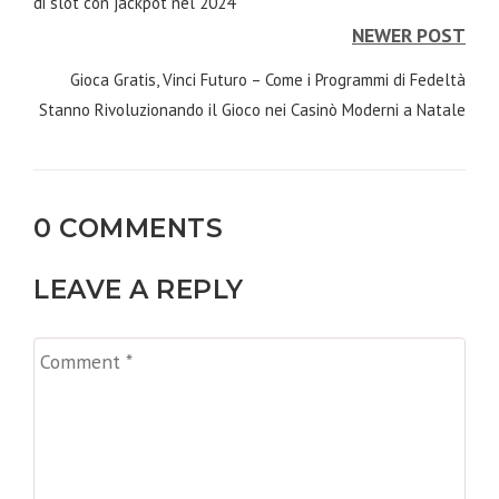
di slot con jackpot nel 2024
NEWER POST
Gioca Gratis, Vinci Futuro – Come i Programmi di Fedeltà
Stanno Rivoluzionando il Gioco nei Casinò Moderni a Natale
0 COMMENTS
LEAVE A REPLY