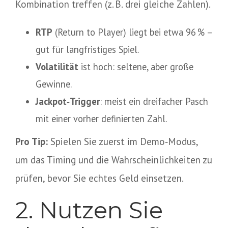
Kombination treffen (z. B. drei gleiche Zahlen).
RTP
(Return to Player) liegt bei etwa 96 % –
gut für langfristiges Spiel.
Volatilität
ist hoch: seltene, aber große
Gewinne.
Jackpot‑Trigger
: meist ein dreifacher Pasch
mit einer vorher definierten Zahl.
Pro Tip:
Spielen Sie zuerst im Demo‑Modus,
um das Timing und die Wahrscheinlichkeiten zu
prüfen, bevor Sie echtes Geld einsetzen.
2. Nutzen Sie